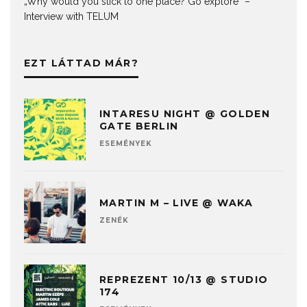
„Why would you stick to one place? Go explore” –
Interview with TELUM
EZT LÁTTAD MÁR?
INTARESU NIGHT @ GOLDEN
GATE BERLIN
ESEMÉNYEK
MARTIN M – LIVE @ WAKA
ZENÉK
REPREZENT 10/13 @ STUDIO
174