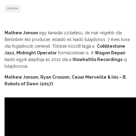
ZENÉK
Mathew Jonson
egy kanadai születésű, de már régebb óta
Berlinben élő producer, előadó és kiadó tulajdonos. 7 éves kora
óta foglalkozik zenével. Többek között tagja a
Cobblestone
Jazz
,
Midnight Operator
formációknak is. A
Wagon Repair
kiadó egyik alapítója és 2012 óta a
Itiswhatitis Recordings
új
tulajdonosa.
Mathew Jonson, Ryan Crosson, Cesar Merveille & Isis – B.
Robots of Dawn
(2017)