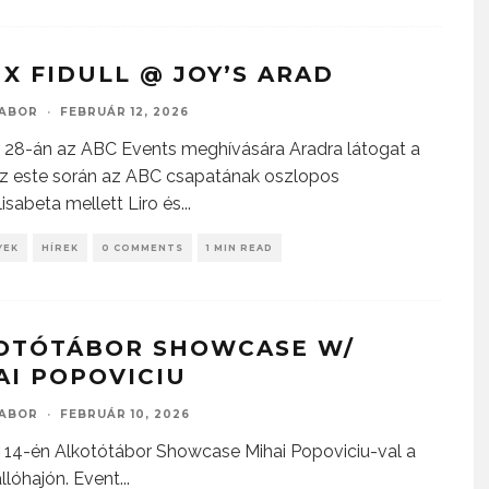
 X FIDULL @ JOY’S ARAD
GABOR
·
FEBRUÁR 12, 2026
 28-án az ABC Events meghívására Aradra látogat a
Az este során az ABC csapatának oszlopos
lisabeta mellett Liro és
...
YEK
HÍREK
0 COMMENTS
1 MIN READ
OTÓTÁBOR SHOWCASE W/
AI POPOVICIU
GABOR
·
FEBRUÁR 10, 2026
 14-én Alkotótábor Showcase Mihai Popoviciu-val a
llóhajón. Event
...