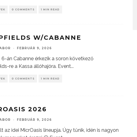
YEK
0 COMMENTS
1 MIN READ
PFIELDS W/CABANNE
GABOR
·
FEBRUÁR 9, 2026
 6-án Cabanne érkezik a soron következő
lds-re a Kassa állóhajóra. Event
...
YEK
0 COMMENTS
1 MIN READ
ROASIS 2026
GABOR
·
FEBRUÁR 9, 2026
lt az idei MicrOasis lineupja. Úgy tűnik, idén is nagyon