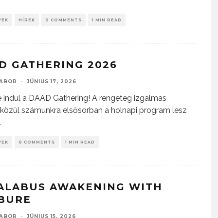
YEK
HÍREK
0 COMMENTS
1 MIN READ
D GATHERING 2026
GABOR
·
JÚNIUS 17, 2026
 indul a DAAD Gathering! A rengeteg izgalmas
 közül számunkra elsősorban a holnapi program lesz
.
YEK
0 COMMENTS
1 MIN READ
ALABUS AWAKENING WITH
BURE
GABOR
·
JÚNIUS 15, 2026