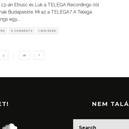
 13-án Etrusc és Luk a TELEGA Recordings-tól
nak Budapestre. Mi az a TELEGA? A Telega
ings egy
...
YEK
0 COMMENTS
1 MIN READ
3
…
40
ET!
NEM TALÁ