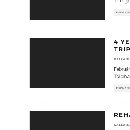
jól fog
ESEMÉN
4 Y
TRI
GALLAI
Február
Toldiba
ESEMÉN
REH
GALLAI