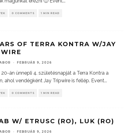
juk magunkat érezni 🙂 Event
...
YEK
0 COMMENTS
1 MIN READ
EARS OF TERRA KONTRA W/JAY
PWIRE
GABOR
·
FEBRUÁR 9, 2026
 20-án ünnepli 4. születésnapját a Terra Kontra a
n, ahol vendégként Jay Tripwire is fellép. Event
...
YEK
0 COMMENTS
1 MIN READ
AB W/ ETRUSC (RO), LUK (RO)
GABOR
·
FEBRUÁR 9, 2026