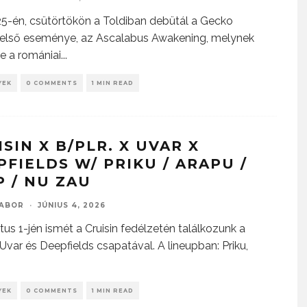
25-én, csütörtökön a Toldiban debütál a Gecko
első eseménye, az Ascalabus Awakening, melynek
e a romániai
...
YEK
0 COMMENTS
1 MIN READ
SIN X B/PLR. X UVAR X
PFIELDS W/ PRIKU / ARAPU /
P / NU ZAU
GABOR
·
JÚNIUS 4, 2026
us 1-jén ismét a Cruisin fedélzetén találkozunk a
 Uvar és Deepfields csapatával. A lineupban: Priku,
YEK
0 COMMENTS
1 MIN READ