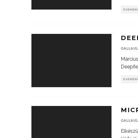
ESEMÉN
DEE
GALLAI
Március
Deepfie
ESEMÉN
MIC
GALLAI
Elkészü