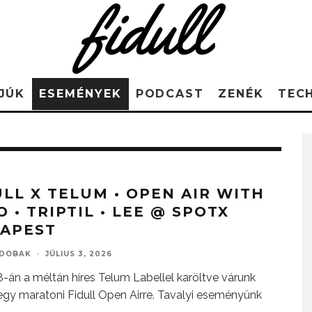
JÚK
ESEMÉNYEK
PODCAST
ZENÉK
TEC
ULL X TELUM • OPEN AIR WITH
 • TRIPTIL • LEE @ SPOTX
APEST
DOBAK
·
JÚLIUS 3, 2026
18-án a méltán híres Telum Labellel karöltve várunk
 egy maratoni Fidull Open Airre. Tavalyi eseményünk