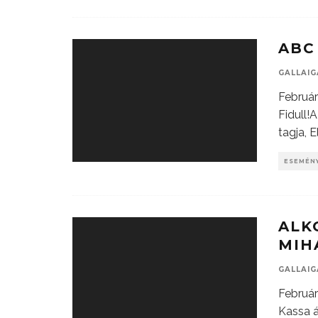
ABC
GALLAI
Február
Fidull!
tagja, E
ESEMÉN
ALK
MIH
GALLAI
Február
Kassa á