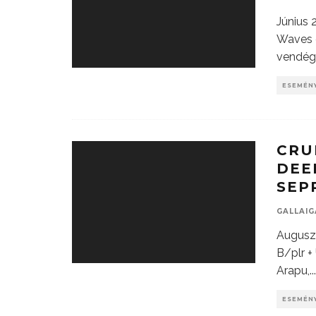
Június 
Waves 
vendég
ESEMÉN
CRUI
DEE
SEP
GALLAI
Auguszt
B/plr +
Arapu,
...
ESEMÉN