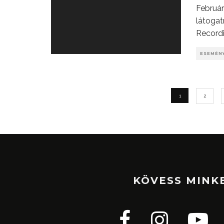
Február
látogat
Record
ESEMÉN
1
2
KÖVESS MINK