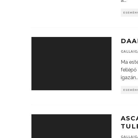
a
...
ESEMÉN
DAA
GALLAI
Ma este
fellépő
igazán
..
ESEMÉN
ASC
TUL
GALLAI