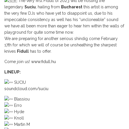
The very first Fidull of 2023 will be hosting the
legendary
Suciu
, hailing from
Bucharest
this artist is among
the very few DJs who have yet to disappoint us, due to his
impeccable consistency as well has his “uncloneable” sound
we have all been more than eager to hear him within the walls of
playground for quite some time now.
We are preparing for another serious shindig come February
17th for which we will of course be unsheathing the sharpest
knives
Fidull
has to offer.
Come join us!
www.fidull.hu
LINEUP:
SUCIU
soundcloud.com/suciu
Blassiou
Erro
Hyde
Knoll
Martin M