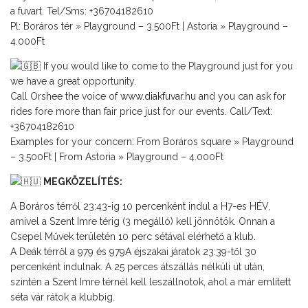
a fuvart. Tel/Sms: +36704182610
Pl: Boráros tér » Playground – 3.500Ft | Astoria » Playground –
4.000Ft
If you would like to come to the Playground just for you
we have a great opportunity.
Call Orshee the voice of
www.diakfuvar.hu
and you can ask for
rides fore more than fair price just for our events. Call/Text:
+36704182610
Examples for your concern: From Boráros square » Playground
– 3.500Ft | From Astoria » Playground – 4.000Ft
MEGKÖZELÍTÉS:
A Boráros térről 23:43-ig 10 percenként indul a H7-es HÉV,
amivel a Szent Imre térig (3 megálló) kell jönnötök. Onnan a
Csepel Művek területén 10 perc sétával elérhető a klub.
A Deák térről a 979 és 979A éjszakai járatok 23:39-től 30
percenként indulnak. A 25 perces átszállás nélküli út után,
szintén a Szent Imre térnél kell leszállnotok, ahol a már említett
séta vár rátok a klubbig.