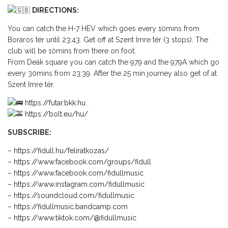
DIRECTIONS:
You can catch the H-7 HEV which goes every 10mins from
Boráros tér until 23:43. Get off at Szent Imre tér (3 stops). The
club will be 10mins from there on foot.
From Deák square you can catch the 979 and the 979A which go
every 30mins from 23:39. After the 25 min journey also get of at
Szent Imre tér.
https://futar.bkk.hu
https://bolt.eu/hu/
SUBSCRIBE:
–
https://fidull.hu/feliratkozas/
–
https://www.facebook.com/groups/fidull
–
https://www.facebook.com/fidullmusic
–
https://www.instagram.com/fidullmusic
–
https://soundcloud.com/fidullmusic
–
https://fidullmusic.bandcamp.com
–
https://www.tiktok.com/@fidullmusic