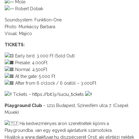
Mole
Robert Dobak
Soundsystem: Funktion-One
Photo: Munkácsy Barbara
Visual: Majico
TICKETS:
Early bird: 3.000 Ft (Sold Out)
Presale: 4.000Ft
Normal: 4.500Ft
At the gate: 5.000 Ft
After from 6 o’clock / 6 órától – 3.000Ft
Tickets –
https://bit.ly/suciu_tickets
Playground Club
– 1211 Budapest, Színesfém utca 7. (Csepel
Művek)
Ha kedvezményes áron szeretnétek kijönni a
Playgroundba, van egy egyedi ajánlatunk számotokra.
Hívjátok a
www.diakfuvar.hu
diszpécserét Orsit, aki elintézi nektek