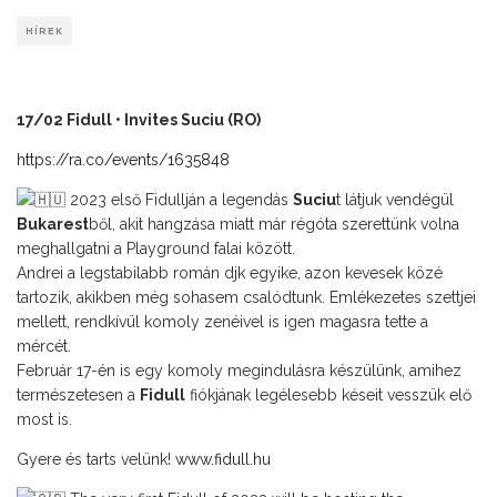
HÍREK
17/02 Fidull • Invites Suciu (RO)
https://ra.co/events/1635848
2023 első Fidullján a legendás
Suciu
t látjuk vendégül
Bukarest
ből, akit hangzása miatt már régóta szerettünk volna
meghallgatni a Playground falai között.
Andrei a legstabilabb román djk egyike, azon kevesek közé
tartozik, akikben még sohasem csalódtunk. Emlékezetes szettjei
mellett, rendkívül komoly zenéivel is igen magasra tette a
mércét.
Február 17-én is egy komoly megindulásra készülünk, amihez
természetesen a
Fidull
fiókjának legélesebb késeit vesszük elő
most is.
Gyere és tarts velünk!
www.fidull.hu