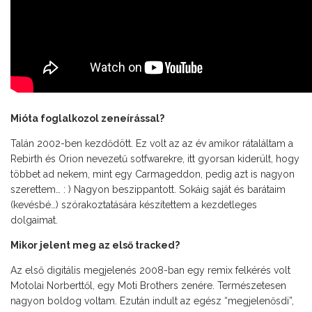
Mióta foglalkozol zeneírással?
Talán 2002-ben kezdődött. Ez volt az az év amikor rátaláltam a
Rebirth és Orion nevezetű sotfwarekre, itt gyorsan kiderült, hogy
többet ad nekem, mint egy Carmageddon, pedig azt is nagyon
szerettem… : ) Nagyon beszippantott. Sokáig saját és barátaim
(kevésbé…) szórakoztatására készítettem a kezdetleges
dolgaimat.
Mikor jelent meg az első tracked?
Az első digitális megjelenés 2008-ban egy remix felkérés volt
Motolai Norberttől, egy Moti Brothers zenére. Természetesen
nagyon boldog voltam. Ezután indult az egész “megjelenősdi”,