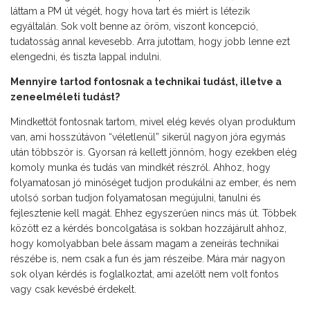
láttam a PM út végét, hogy hova tart és miért is létezik
egyáltalán. Sok volt benne az öröm, viszont koncepció,
tudatosság annal kevesebb. Arra jutottam, hogy jobb lenne ezt
elengedni, és tiszta lappal indulni.
Mennyire tartod fontosnak a technikai tudást, illetve a
zeneelméleti tudást?
Mindkettőt fontosnak tartom, mivel elég kevés olyan produktum
van, ami hosszútávon “véletlenül” sikerül nagyon jóra egymás
után többször is. Gyorsan rá kellett jönnöm, hogy ezekben elég
komoly munka és tudás van mindkét részről. Ahhoz, hogy
folyamatosan jó minőséget tudjon produkálni az ember, és nem
utolsó sorban tudjon folyamatosan megújulni, tanulni és
fejlesztenie kell magát. Ehhez egyszerűen nincs más út. Többek
között ez a kérdés boncolgatása is sokban hozzájárult ahhoz,
hogy komolyabban bele ássam magam a zeneírás technikai
részébe is, nem csak a fun és jam részeibe. Mára már nagyon
sok olyan kérdés is foglalkoztat, ami azelőtt nem volt fontos
vagy csak kevésbé érdekelt.