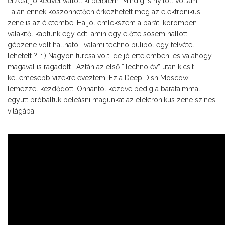
érzést, jó kedvet váltott ki belőlem. Mindig is nyitott voltam.
Talán ennek köszönhetően érkezhetett meg az elektronikus
zene is az életembe. Ha jól emlékszem a baráti körömben
valakitől kaptunk egy cdt, amin egy előtte sosem hallott
gépzene volt hallható… valami techno buliból egy felvétel
lehetett ?! : ) Nagyon furcsa volt, de jó értelemben, és valahogy
magával is ragadott… Aztán az első “Techno év” után kicsit
kellemesebb vizekre eveztem. Ez a Deep Dish Moscow
lemezzel kezdődött. Onnantól kezdve pedig a barátaimmal
együtt próbáltuk beleásni magunkat az elektronikus zene színes
világába.