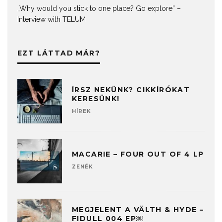
„Why would you stick to one place? Go explore” –
Interview with TELUM
EZT LÁTTAD MÁR?
ÍRSZ NEKÜNK? CIKKÍRÓKAT
KERESÜNK!
HÍREK
MACARIE – FOUR OUT OF 4 LP
ZENÉK
MEGJELENT A V​Ä​LTH & HYDE –
FIDULL 004 EP￼