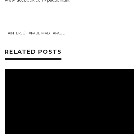
www.facebook.com/
pauliofficial
INTERJÚ
PAUL MAD
PAULI
RELATED POSTS
ZENÉK