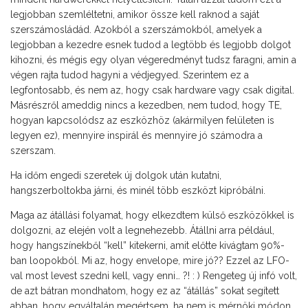
legjobban szemléltetni, amikor össze kell raknod a saját
szerszámosládád. Azokból a szerszámokból, amelyek a
legjobban a kezedre esnek tudod a legtöbb és legjobb dolgot
kihozni, és mégis egy olyan végeredményt tudsz faragni, amin a
végen rajta tudod hagyni a védjegyed. Szerintem ez a
legfontosabb, és nem az, hogy csak hardware vagy csak digital.
Másrészről ameddig nincs a kezedben, nem tudod, hogy TE,
hogyan kapcsolódsz az eszközhöz (akármilyen felületen is
legyen ez), mennyire inspirál és mennyire jó számodra a
szerszam.
Ha időm engedi szeretek új dolgok után kutatni,
hangszerboltokba járni, és minél több eszközt kipróbálni.
Maga az átállási folyamat, hogy elkezdtem külső eszközökkel is
dolgozni, az elején volt a legnehezebb. Átállni arra például,
hogy hangszínekből “kell” kitekerni, amit előtte kivágtam 90%-
ban loopokból. Mi az, hogy envelope, mire jó?? Ezzel az LFO-
val most levest szedni kell, vagy enni… ?! : ) Rengeteg új infó volt,
de azt bátran mondhatom, hogy ez az “átállás” sokat segített
abban, hogy egyáltalán megértsem, ha nem is mérnöki módon,