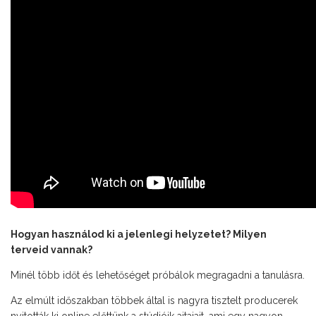
Hogyan használod ki a jelenlegi helyzetet? Milyen
terveid vannak?
Minél több időt és lehetőséget próbálok megragadni a tanulásra.
Az elmúlt időszakban többek által is nagyra tisztelt producerek