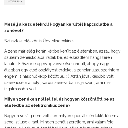
INTERJÚK
Mesélj a kezdetekről! Hogyan kerültél kapcsolatba a
zenével?
Sziasztok, először is Üdv Mindenkinek!
A zene már elég korán képbe került az életemben, azzal, hogy
szüleim zeneiskolába írattak be, és elkezdtem hangszeren
tanulni. Először elég nyögvenyelősen indult, ahogy nagy
átlagban egy első osztályost érdekel a zenetanulás, szerintem
engem is hasonlóképp kötött le… : ) Aztán jóval később volt
szerencsém a helyi, városi zenekarban is játszani, ami már
izgalmasabb volt.
Milyen zenéken nőttél fel és hogyan köszöntött be az
életedbe az elektronikus zene?
Nagyon sokáig nem volt semmilyen speciális érdeklődésem a
zenei stílusok iránt. Minden zenét szerettem, ami valamifele