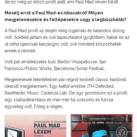
de ez még az előző profil alatt, ami Paul Mad néven futott.
Mesélj erről a Paul Mad-es időszakról! Milyen
megjelenésekre és fellépésekre vagy a legbüszkébb?
A Paul Mad profil az elején elég izgalmas és kalandos dolog
volt. Sokfelé jártam és sok tapasztalatot gyűjtöttem, habár ez az
út néha igencsak kanyargós volt, sok mindent köszönhetek
ennek a névnek.
Volt pár emlékezetes buli: Berlin/ Hoppetosse, San
Fransisco/Public Works, Barcelona/Sonar Festival…
Megjelenések tekinteteben pár régről kedvelt classic kiadónál
sikerült megjelennem. Egy-kettőt említve: ITH Defected,
Rawthentic Music, Cadenza Lab. De úgy gondolom ez a profil
egy szabadáramlású és már-már túl sokszínű és furcsa
egyveleg volt. Főleg a végen…