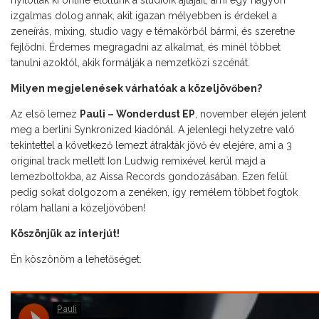
nyitották ki online előttünk a stúdióik ajtajait, ami egy nagyon
izgalmas dolog annak, akit igazan mélyebben is érdekel a
zeneírás, mixing, studio vagy e témakörből bármi, és szeretne
fejlődni. Érdemes megragadni az alkalmat, és minél többet
tanulni azoktól, akik formálják a nemzetközi szcénát.
Milyen megjelenések várhatóak a közeljövőben?
Az első lemez
Pauli – Wonderdust EP
, november elején jelent
meg a berlini Synkronized kiadónál. A jelenlegi helyzetre való
tekintettel a következő lemezt átrakták jövő év elejére, ami a 3
original track mellett Ion Ludwig remixével kerül majd a
lemezboltokba, az Aissa Records gondozásában. Ezen felül
pedig sokat dolgozom a zenéken, így remélem többet fogtok
rólam hallani a közeljövőben!
Köszönjük az interjút!
Én köszönöm a lehetőséget.