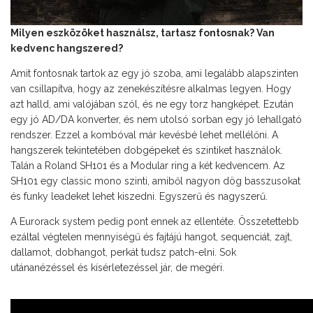
Milyen eszközöket használsz, tartasz fontosnak? Van
kedvenc hangszered?
Amit fontosnak tartok az egy jó szoba, ami legalább alapszinten
van csillapítva, hogy az zenekészítésre alkalmas legyen. Hogy
azt halld, ami valójában szól, és ne egy torz hangképet. Ezután
egy jó AD/DA konverter, és nem utolsó sorban egy jó lehallgató
rendszer. Ezzel a kombóval már kevésbé lehet mellélőni. A
hangszerek tekintetében dobgépeket és szintiket használok.
Talán a Roland SH101 és a Modular ring a két kedvencem. Az
SH101 egy classic mono szinti, amiből nagyon dög basszusokat
és funky leadeket lehet kiszedni. Egyszerű és nagyszerű.
A Eurorack system pedig pont ennek az ellentéte. Összetettebb
ezáltal végtelen mennyiségű és fajtájú hangot, sequenciát, zajt,
dallamot, dobhangot, perkát tudsz patch-elni. Sok
utánanézéssel és kísérletezéssel jár, de megéri.