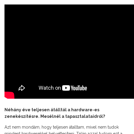
Néhány éve teljesen átálltál a hardware-es
zenekészítésre. Mesélnél a tapasztalataidról?
Azt nem mondám, hogy teljesen átalltam, mivel nem tudok
mindent hardwerekkel helyettesíteni. Talán azzal tudom ezt a