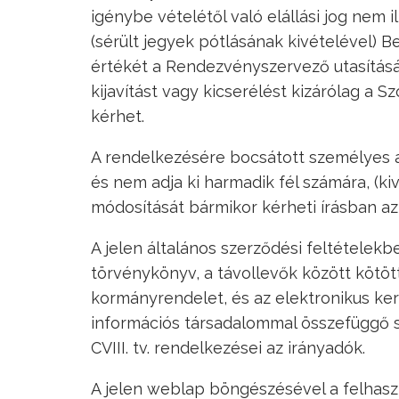
igénybe vételétől való elállási jog nem 
(sérült jegyek pótlásának kivételével) B
értékét a Rendezvényszervező utasítását
kijavítást vagy kicserélést kizárólag a S
kérhet.
A rendelkezésére bocsátott személyes 
és nem adja ki harmadik fél számára, (kiv
módosítását bármikor kérheti írásban a
A jelen általános szerződési feltételek
törvénykönyv, a távollevők között kötött
kormányrendelet, és az elektronikus ker
információs társadalommal összefüggő sz
CVIII. tv. rendelkezései az irányadók.
A jelen weblap böngészésével a felhasz