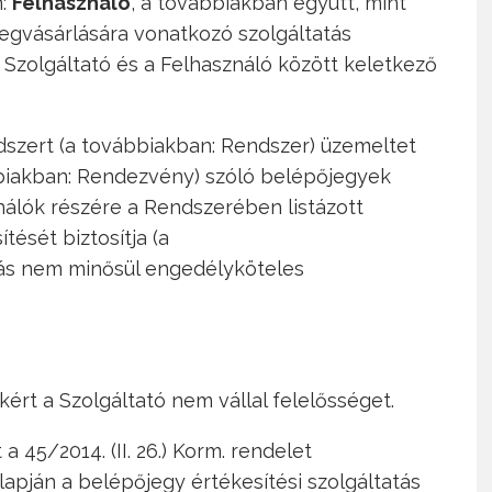
n:
Felhasználó
, a továbbiakban együtt, mint
egvásárlására vonatkozó szolgáltatás
a Szolgáltató és a Felhasználó között keletkező
ndszert (a továbbiakban: Rendszer) üzemeltet
biakban: Rendezvény) szóló belépőjegyek
nálók részére a Rendszerében listázott
ését biztosítja (a
atás nem minősül engedélyköteles
kért a Szolgáltató nem vállal felelősséget.
a 45/2014. (II. 26.) Korm. rendelet
lapján a belépőjegy értékesítési szolgáltatás