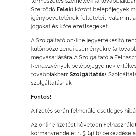
természetes személyek (a továbbiakba
Szerződő
Felek
) között belépőjegyek m
igénybevételének feltételeit, valamint 
jogokat és kötelezettségeket.
A Szolgáltató on-line jegyértékesítő re
különböző zenei eseményekre (a továb
megvásárlására. A Szolgáltató a Felhasz
Rendezvények belépőjegyeinek értékesít
továbbiakban:
Szolgáltatás
). Szolgált
szolgáltatásnak.
Fontos!
A fizetés során felmerülő esetleges hibá
Az online fizetést követően Felhasználót 
kormányrendelet 1. §. (4) b) bekezdése a