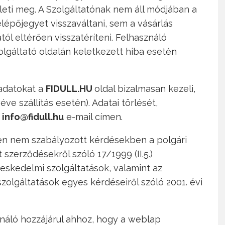
illeti meg. A Szolgáltatónak nem áll módjában a
elépőjegyet visszaváltani, sem a vásárlás
ól eltérően visszatéríteni. Felhasználó
zolgáltató oldalán keletkezett hiba esetén
adatokat a
FIDULL.HU
oldal bizalmasan kezeli,
éve szállítás esetén). Adatai törlését,
z
info@fidull.hu
e-mail címen.
ben nem szabályozott kérdésekben a polgári
 szerződésekről szóló 17/1999 (II.5.)
eskedelmi szolgáltatások, valamint az
olgáltatások egyes kérdéseiről szóló 2001. évi
náló hozzájárul ahhoz, hogy a weblap