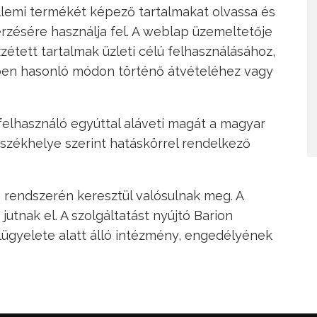
llemi termékét képező tartalmakat olvassa és
erzésére használja fel. A weblap üzemeltetője
zétett tartalmak üzleti célú felhasználásához,
ben hasonló módon történő átvételéhez vagy
 felhasználó egyúttal aláveti magát a magyar
székhelye szerint hatáskörrel rendelkező
n rendszerén keresztül valósulnak meg. A
tnak el. A szolgáltatást nyújtó Barion
ügyelete alatt álló intézmény, engedélyének