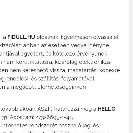
i a
FIDULL.HU
oldalnak, figyelmesen olvassa el
s kizárólag abban az esetben vegye igénybe
ntjával egyetért, és kötelező érvényűnek
nem kerül iktatásra, kizárólag elektronikus
en nem kereshető vissza, magatartási kódexre
endelési, és szállítási folyamatával
én a megadott elérhetőségeinken
(a továbbiakban: ÁSZF) határozza meg a
HELLO
 31, Adószám: 27326699-1-41,
z internetes rendszerét használó jogi és