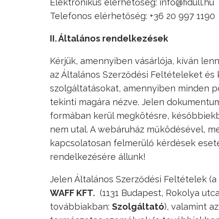
Elektronikus elérhetőség: info@fidull.hu
Telefonos elérhetőség: +36 20 997 1190
II. Általános rendelkezések
Kérjük, amennyiben vásárlója, kíván lenn
az Általános Szerződési Feltételeket é
szolgáltatásokat, amennyiben minden po
tekinti magára nézve. Jelen dokumentum 
formában kerül megkötésre, későbbiekb
nem utal. A webáruház működésével, megr
kapcsolatosan felmerülő kérdések eset
rendelkezésére állunk!
Jelen Általános Szerződési Feltételek 
WAFF KFT.
(1131 Budapest, Rokolya utca
továbbiakban:
Szolgáltató
), valamint a