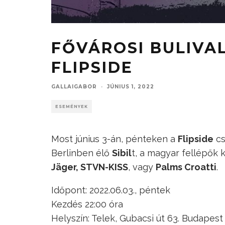
FŐVÁROSI BULIVAL
FLIPSIDE
GALLAIGABOR
·
JÚNIUS 1, 2022
ESEMÉNYEK
Most június 3-án, pénteken a
Flipside
cs
Berlinben élő
Sibil
t, a magyar fellépők
Jäger, STVN-KISS
, vagy
Palms Croatti
.
Időpont: 2022.06.03., péntek
Kezdés 22:00 óra
Helyszín: Telek, Gubacsi út 63. Budapest