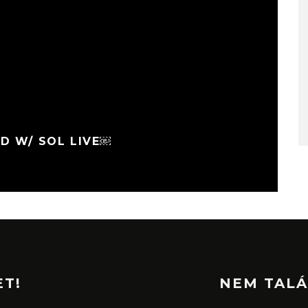
D W/ SOL LIVE￼
ET!
NEM TALÁ