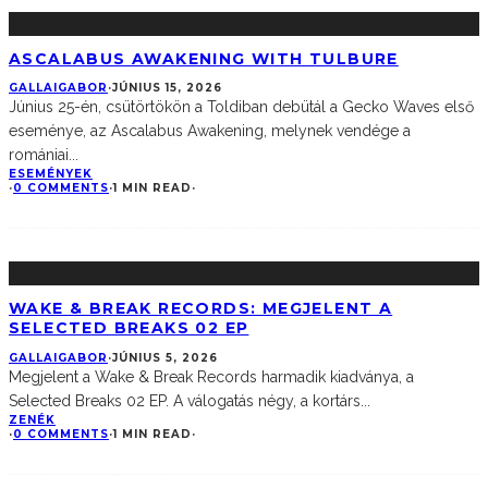
ASCALABUS AWAKENING WITH TULBURE
GALLAIGABOR
·
JÚNIUS 15, 2026
Június 25-én, csütörtökön a Toldiban debütál a Gecko Waves első
eseménye, az Ascalabus Awakening, melynek vendége a
romániai
...
ESEMÉNYEK
·
0 COMMENTS
·
1 MIN READ
·
WAKE & BREAK RECORDS: MEGJELENT A
SELECTED BREAKS 02 EP
GALLAIGABOR
·
JÚNIUS 5, 2026
Megjelent a Wake & Break Records harmadik kiadványa, a
Selected Breaks 02 EP. A válogatás négy, a kortárs
...
ZENÉK
·
0 COMMENTS
·
1 MIN READ
·