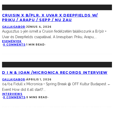
CRUISIN X B/PLR. X UVAR X DEEPFIELDS W/
PRIKU / ARAPU / SEPP / NU ZAU
GALLAIGABOR
·
JÚNIUS 4, 2026
Augusztus 1-jén ismét a Cruisin fedélzetén találkozunk a B/plr +
Uvar és Deepfields csapatával. A lineupban: Priku, Arapu,
...
ESEMÉNYEK
·
0 COMMENTS
·
1 MIN READ
·
D I N & IOAN /MICRONICA RECORDS INTERVIEW
GALLAIGABOR
·
ÁPRILIS 1, 2026
04/04 Fidull x Micronica • Spring Break @ OFF Kultur Budapest ←
Event How did it all start?
...
INTERVIEWS
·
0 COMMENTS
·
5 MINS READ
·