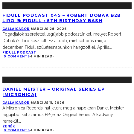
FIDULL PODCAST 045 – ROBERT DOBAK B2B
LIRO @ FIDULL • 5TH BIRTHDAY BASH
GALLAIGABOR
·
MÁRCIUS 28, 2026
Fogadjátok szeretettel legújabb podcastünket, melyet Robert
Dobak és Liro készített. Ez a több, mint két órás mix, a
decemberi Fidull születésnapunkon hangzott el. Április
...
FIDULL PODCAST
·
0 COMMENTS
·
1 MIN READ
·
DANIEL MEISTER – ORIGINAL SERIES EP
[MICRONICA]
GALLAIGABOR
·
MÁRCIUS 11, 2026
A Micronica Records-nál jelent meg a napokban Daniel Meister
legújabb, két számos EP-je, az Original Series. A kiadvány
remekül
...
ZENÉK
·
0 COMMENTS
·
1 MIN READ
·