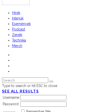
Hírek
Interjúk
Események
Podcast
Zenék
Technika
Merch
Type to search or hit ESC to close
SEE ALL RESULTS
Username
Password
Remember Me