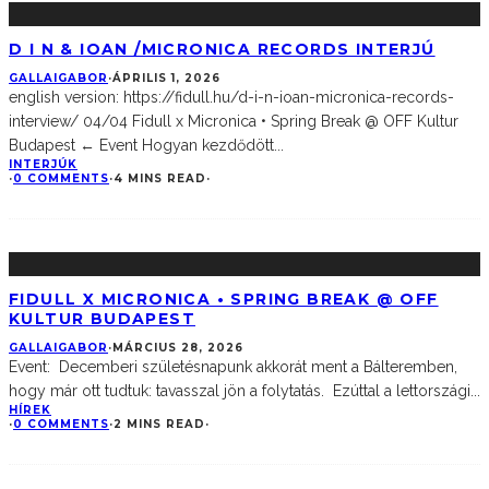
D I N & IOAN /MICRONICA RECORDS INTERJÚ
GALLAIGABOR
·
ÁPRILIS 1, 2026
english version: https://fidull.hu/d-i-n-ioan-micronica-records-
interview/ 04/04 Fidull x Micronica • Spring Break @ OFF Kultur
Budapest ← Event Hogyan kezdődött
...
INTERJÚK
·
0 COMMENTS
·
4 MINS READ
·
FIDULL X MICRONICA • SPRING BREAK @ OFF
KULTUR BUDAPEST
GALLAIGABOR
·
MÁRCIUS 28, 2026
Event: Decemberi születésnapunk akkorát ment a Bálteremben,
hogy már ott tudtuk: tavasszal jön a folytatás. Ezúttal a lettországi
...
HÍREK
·
0 COMMENTS
·
2 MINS READ
·