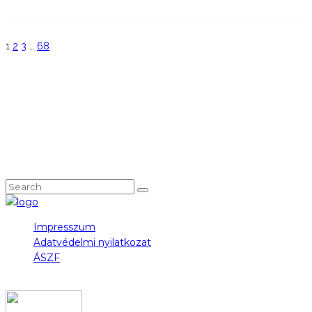
1
2
3
…
68
KÖVESS MINKET!
NEM TALÁLOD, AMIT KERESTÉL?
Impresszum
Adatvédelmi nyilatkozat
ÁSZF
COPYRIGHT 2023 © FIDULL