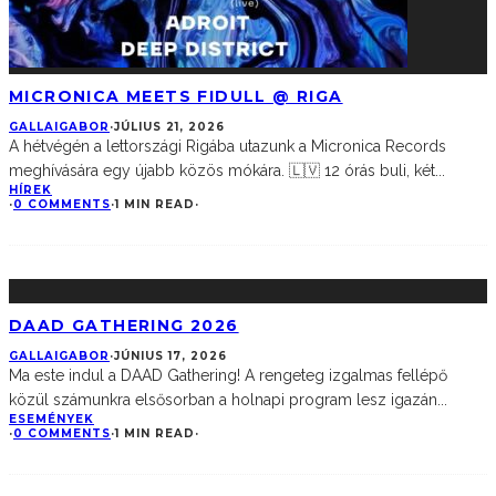
MICRONICA MEETS FIDULL @ RIGA
GALLAIGABOR
·
JÚLIUS 21, 2026
A hétvégén a lettországi Rigába utazunk a Micronica Records
meghívására egy újabb közös mókára. 🇱🇻 12 órás buli, két
...
HÍREK
·
0 COMMENTS
·
1 MIN READ
·
DAAD GATHERING 2026
GALLAIGABOR
·
JÚNIUS 17, 2026
Ma este indul a DAAD Gathering! A rengeteg izgalmas fellépő
közül számunkra elsősorban a holnapi program lesz igazán
...
ESEMÉNYEK
·
0 COMMENTS
·
1 MIN READ
·