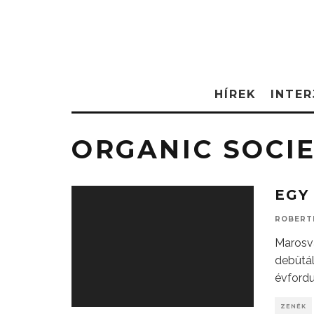
HÍREK
INTER
ORGANIC SOCI
EGY
ROBERT
Marosvá
debütál
évfordu
ZENÉK