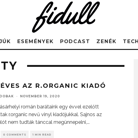
JÚK
ESEMÉNYEK
PODCAST
ZENÉK
TEC
ETY
 ÉVES AZ R.ORGANIC KIADÓ
DOBAK
·
NOVEMBER 19, 2020
sárhelyi román barátaink egy évvel ezelőtt
tak r.organic nevű vinyl kiadójukkal. Sajnos az
lót nem tudták tánccal megünnepelni,
...
0 COMMENTS
1 MIN READ