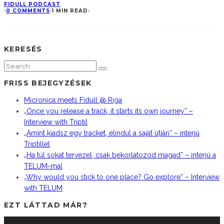
FIDULL PODCAST
·
0 COMMENTS
·
1 MIN READ
·
KERESÉS
FRISS BEJEGYZÉSEK
Micronica meets Fidull @ Riga
„Once you release a track, it starts its own journey” –
Interview with Triptil
„Amint kiadsz egy tracket, elindul a saját útján” – interjú
Triptillel
„Ha túl sokat tervezel, csak bekorlátozod magad” – interjú a
TELUM-mal
„Why would you stick to one place? Go explore” – Interview
with TELUM
EZT LÁTTAD MÁR?