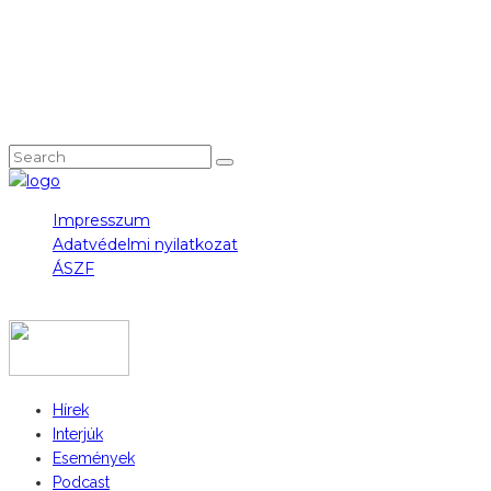
NEM TALÁLOD, AMIT KERESTÉL?
Impresszum
Adatvédelmi nyilatkozat
ÁSZF
COPYRIGHT 2023 © FIDULL
Hírek
Interjúk
Események
Podcast