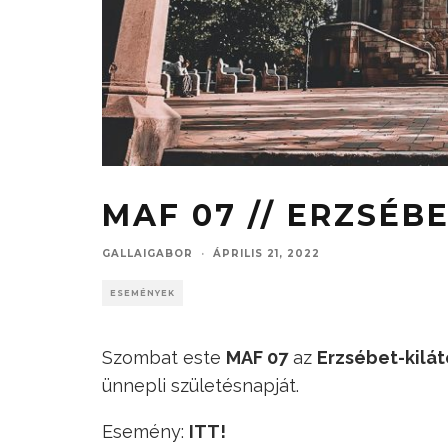
MAF 07 // ERZSÉB
GALLAIGABOR
·
ÁPRILIS 21, 2022
ESEMÉNYEK
Szombat este
MAF 07
az
Erzsébet-kilát
ünnepli születésnapját.
Esemény:
ITT!