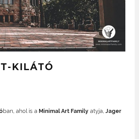
ET-KILÁTÓ
ó
ban, ahol is a
Minimal Art Family
atyja,
Jager