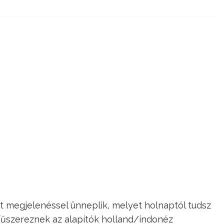
it megjelenéssel ünneplik, melyet holnaptól tudsz
fűszereznek az alapítók holland/indonéz