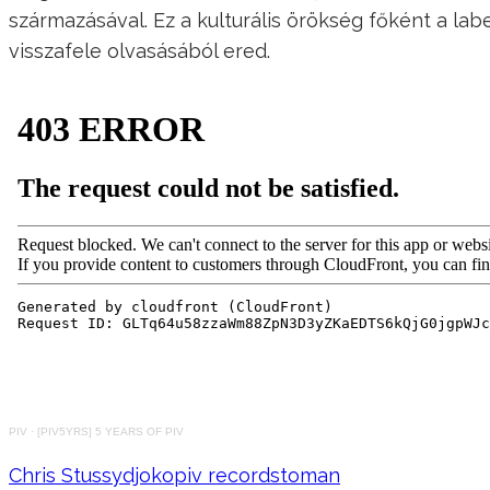
származásával. Ez a kulturális örökség főként a la
visszafele olvasásából ered.
PIV
·
[PIV5YRS] 5 YEARS OF PIV
Chris Stussy
djoko
piv records
toman