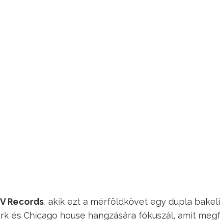
IV Records
, akik ezt a mérföldkövet egy dupla bakel
ork és Chicago house hangzására fókuszál, amit meg