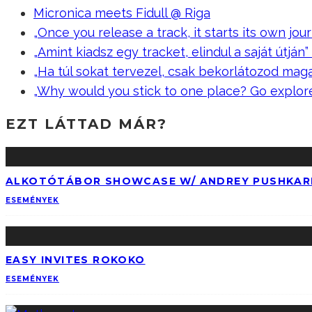
Micronica meets Fidull @ Riga
„Once you release a track, it starts its own jour
„Amint kiadsz egy tracket, elindul a saját útján” –
„Ha túl sokat tervezel, csak bekorlátozod mag
„Why would you stick to one place? Go explor
EZT LÁTTAD MÁR?
ALKOTÓTÁBOR SHOWCASE W/ ANDREY PUSHKAR
ESEMÉNYEK
EASY INVITES ROKOKO
ESEMÉNYEK