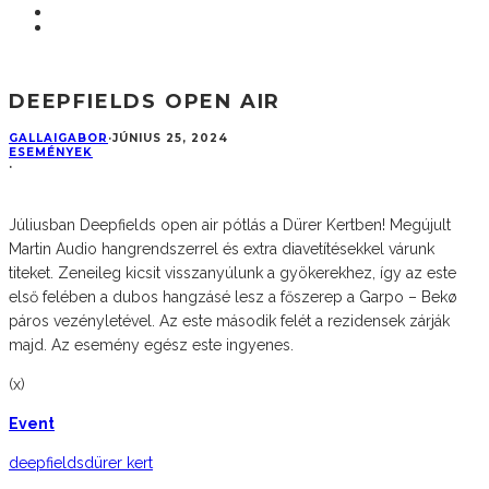
DEEPFIELDS OPEN AIR
GALLAIGABOR
·
JÚNIUS 25, 2024
ESEMÉNYEK
·
Júliusban Deepfields open air pótlás a Dürer Kertben! Megújult
Martin Audio hangrendszerrel és extra diavetítésekkel várunk
titeket. Zeneileg kicsit visszanyúlunk a gyökerekhez, így az este
első felében a dubos hangzásé lesz a főszerep a Garpo – Bekø
páros vezényletével. Az este második felét a rezidensek zárják
majd. Az esemény egész este ingyenes.
(x)
Event
deepfields
dürer kert