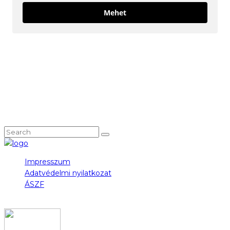
Mehet
KÖVESS MINKET!
NEM TALÁLOD, AMIT KERESTÉL?
Impresszum
Adatvédelmi nyilatkozat
ÁSZF
COPYRIGHT 2023 © FIDULL