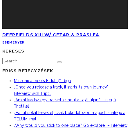
DEEPFIELDS XIII W/ CEZAR & PRASLEA
ESEMÉNYEK
KERESÉS
FRISS BEJEGYZÉSEK
Micronica meets Fidull @ Riga
„Once you release a track, it starts its own journey” –
Interview with Triptil
„Amint kiadsz egy tracket, elindul a saját útján” – interjú
Triptillel
„Ha túl sokat tervezel, csak bekorlátozod magad” – interjú a
TELUM-mal
„Why would you stick to one place? Go explore” – Interview