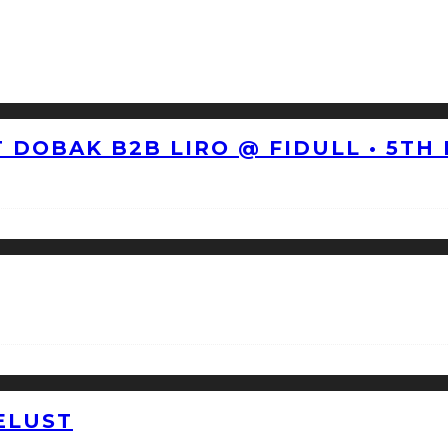
 DOBAK B2B LIRO @ FIDULL • 5TH
ELUST