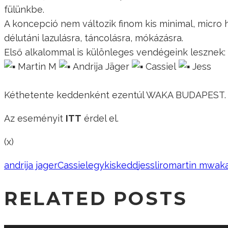
fülünkbe.
A koncepció nem változik finom kis minimal, micro 
délutáni lazulásra, táncolásra, mókázásra.
Első alkalommal is különleges vendégeink lesznek:
Martin M
Andrija Jäger
Cassiel
Jess
Kéthetente keddenként ezentúl WAKA BUDAPEST.
Az eseményit
ITT
érdel el.
(x)
andrija jager
Cassiel
egykiskedd
jess
liro
martin m
wak
RELATED POSTS