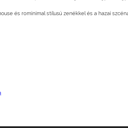
house és rominimal stílusú zenékkel és a hazai szcén
a