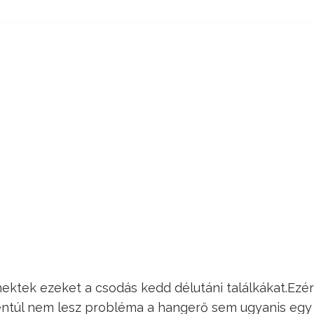
ektek ezeket a csodás kedd délutáni találkákat.Ezé
 ezentúl nem lesz probléma a hangerő sem ugyanis eg