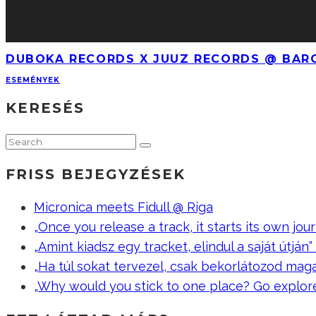
DUBOKA RECORDS X JUUZ RECORDS @ BAR
ESEMÉNYEK
KERESÉS
FRISS BEJEGYZÉSEK
Micronica meets Fidull @ Riga
„Once you release a track, it starts its own jour
„Amint kiadsz egy tracket, elindul a saját útján” –
„Ha túl sokat tervezel, csak bekorlátozod mag
„Why would you stick to one place? Go explor