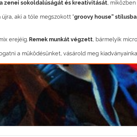
 zenei sokoldalúságát és kreativitását
, miközben 
 újra, aki a tőle megszokott “
groovy house” stílusba
ix erejéig.
Remek munkát végzett
, bármelyik micr
gatni a müködésünket, vásárold meg kiadványainkat