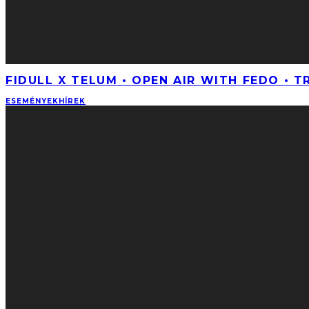
FIDULL X TELUM • OPEN AIR WITH FEDO • T
ESEMÉNYEK
HÍREK