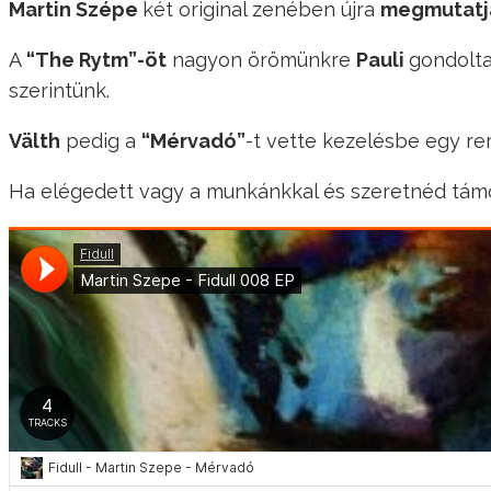
Martin Szépe
két original zenében újra
megmutatja
A
“The Rytm”-öt
nagyon örömünkre
Pauli
gondolta
szerintünk.
V​ä​lth
pedig a
“Mérvadó”
-t vette kezelésbe egy rem
Ha elégedett vagy a munkánkkal és szeretnéd támo