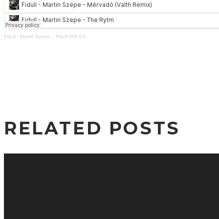
Fidull
·
Martin Szepe – Fidull 008 EP
RELATED POSTS