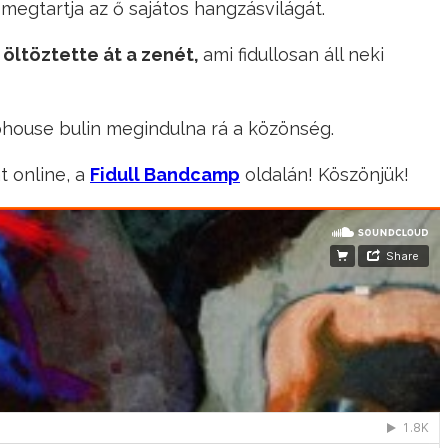
megtartja az ő sajátos hangzásvilágát.
 öltöztette át a zenét,
ami fidullosan áll neki
ohouse bulin megindulna rá a közönség.
 online, a
Fidull Bandcamp
oldalán! Köszönjük!