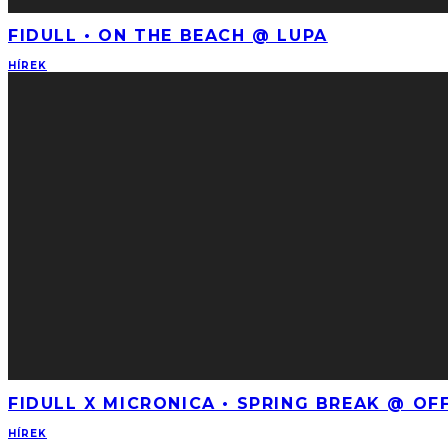
FIDULL • ON THE BEACH @ LUPA
HÍREK
FIDULL X MICRONICA • SPRING BREAK @ O
HÍREK