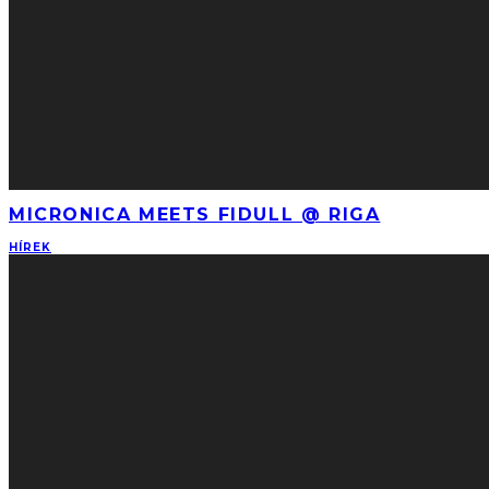
MICRONICA MEETS FIDULL @ RIGA
HÍREK