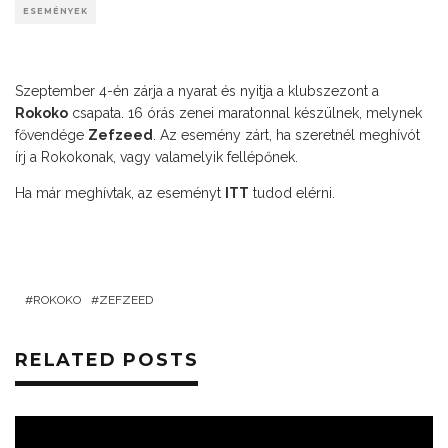
ESEMÉNYEK
Szeptember 4-én zárja a nyarat és nyitja a klubszezont a
Rokoko
csapata. 16 órás zenei maratonnal készülnek, melynek
fővendége
Zefzeed
. Az esemény zárt, ha szeretnél meghívót
írj a Rokokonak, vagy valamelyik fellépőnek.
Ha már meghívtak, az eseményt
ITT
tudod elérni.
ROKOKO
ZEFZEED
RELATED POSTS