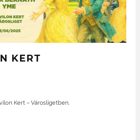
N KERT
ilon Kert – Városligetben.