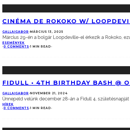
CINÉMA DE ROKOKO W/ LOOPDEV
GALLAIGABOR
·
MÁRCIUS 13, 2025
Március 29-én a bolgár Loopdeville-el érkezik a Rokoko, ezút
ESEMÉNYEK
·
0 COMMENTS
·
1 MIN READ
·
FIDULL • 4TH BIRTHDAY BASH @ 
GALLAIGABOR
·
NOVEMBER 21, 2024
Ünnepeld velünk december 28-án a Fidull 4. születésnapját 
HÍREK
·
0 COMMENTS
·
1 MIN READ
·