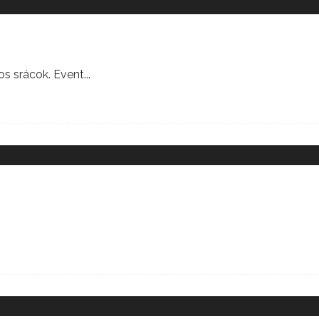
os srácok. Event
...