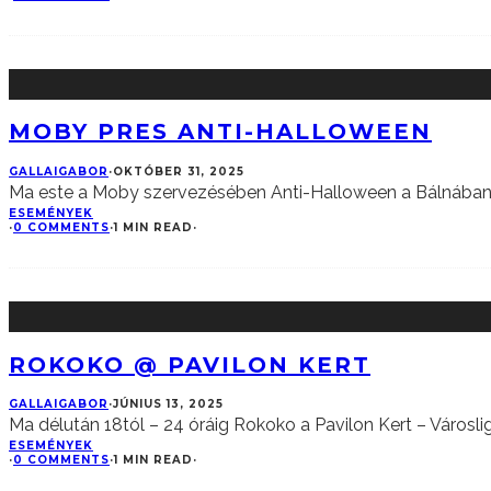
MOBY PRES ANTI-HALLOWEEN
GALLAIGABOR
·
OKTÓBER 31, 2025
Ma este a Moby szervezésében Anti-Halloween a Bálnában, F
ESEMÉNYEK
·
0 COMMENTS
·
1 MIN READ
·
ROKOKO @ PAVILON KERT
GALLAIGABOR
·
JÚNIUS 13, 2025
Ma délután 18tól – 24 óráig Rokoko a Pavilon Kert – Városli
ESEMÉNYEK
·
0 COMMENTS
·
1 MIN READ
·