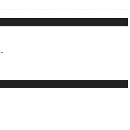
.
...