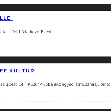
ILLE
tal a Toldi falai közé. Event
...
OFF KULTUR
az újpesti OFF Kultur Klubban!Az egyedi atmoszférájú tér tö