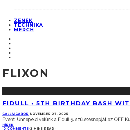
ZENÉK
TECHNIKA
MERCH
FLIXON
FIDULL • 5TH BIRTHDAY BASH WI
GALLAIGABOR
·
NOVEMBER 27, 2025
Event Ünnepeld velünk a Fidull 5. születésnapját az OFF K
HÍREK
·
0 COMMENTS
·
2 MINS READ
·