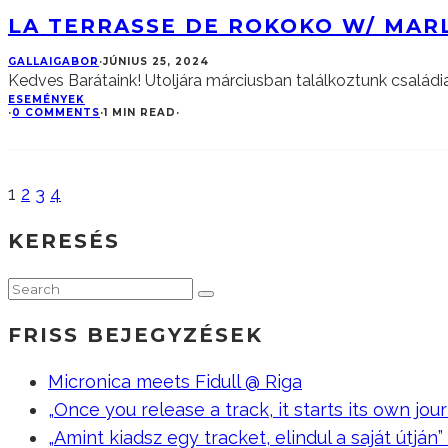
LA TERRASSE DE ROKOKO W/ MAR
GALLAIGABOR
·
JÚNIUS 25, 2024
Kedves Barátaink! Utoljára márciusban találkoztunk csalá
ESEMÉNYEK
·
0 COMMENTS
·
1 MIN READ
·
1
2
3
4
KERESÉS
FRISS BEJEGYZÉSEK
Micronica meets Fidull @ Riga
„Once you release a track, it starts its own jour
„Amint kiadsz egy tracket, elindul a saját útján” –