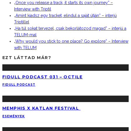
„Once you release a track, it starts its own journey” –
Interview with Triptil
„Amint kiadsz egy tracket, elindul a saját útján” – interjú
Triptillel
„Ha túl sokat tervezel, csak bekorlátozod magad” – interjú a
TELUM-mal
„Why would you stick to one place? Go explore” – Interview
with TELUM
EZT LÁTTAD MÁR?
FIDULL PODCAST 031 – OCTILE
FIDULL PODCAST
MEMPHIS X KATLAN FESTIVAL
ESEMÉNYEK