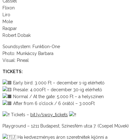
Cassiel
Flixon
Liro
Mole
Raqpar
Robert Dobak
Soundsystem: Funktion-One
Photo: Munkácsy Barbara
Visual: Pineal
TICKETS:
Early bird: 3.000 Ft – december 1-ig elérhető
Presale: 4.000Ft – december 30-ig elérhető
Normal / At the gate: 5.000 Ft – a helyszínen
After from 6 o’clock / 6 órától – 3.000Ft
Tickets –
bit.ly/swoy_tickets
Playground – 1211 Budapest, Színesfém utca 7. (Csepel Művek)
Ha kedvezményes áron szeretnétek kijönni a