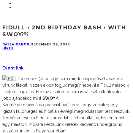
FIDULL • 2ND BIRTHDAY BASH • WITH
SWOY￼
GALLAIGABOR
·
DECEMBER 29, 2022
HÍREK
·
Event link
December 30-án egy nem mindennapi előszilveszterre
várunk titeket, hiszen ekkor fogjuk megünnepelni a Fidull második
születésnapját is. Erre az alkalomra nem is választhattunk volna
jobb ajándékot, mint
SWOY
-t!
Személye maximális garanciát nyúlt arra, hogy zeneileg egy
igazán különleges és hibátlan évvégi megindulásban lesz részünk.
Természetesen a Fidullos armadát is felvonultatjuk, hiszen most is
egy maratoni mókára készülünk veletek kedvenc underground
játszóterünkön, a Playgroundban!