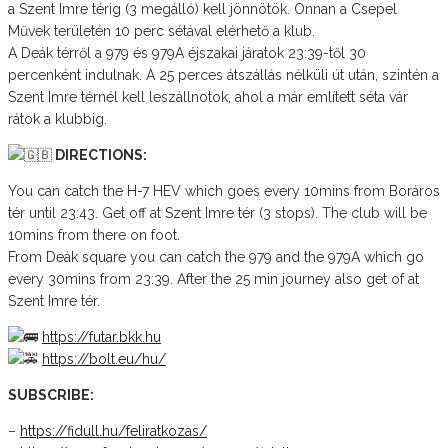
a Szent Imre térig (3 megálló) kell jönnötök. Onnan a Csepel
Művek területén 10 perc sétával elérhető a klub.
A Deák térről a 979 és 979A éjszakai járatok 23:39-től 30
percenként indulnak. A 25 perces átszállás nélküli út után, szintén a
Szent Imre térnél kell leszállnotok, ahol a már említett séta vár
rátok a klubbig.
DIRECTIONS:
You can catch the H-7 HEV which goes every 10mins from Boráros
tér until 23:43. Get off at Szent Imre tér (3 stops). The club will be
10mins from there on foot.
From Deák square you can catch the 979 and the 979A which go
every 30mins from 23:39. After the 25 min journey also get of at
Szent Imre tér.
https://futar.bkk.hu
https://bolt.eu/hu/
SUBSCRIBE:
–
https://fidull.hu/feliratkozas/