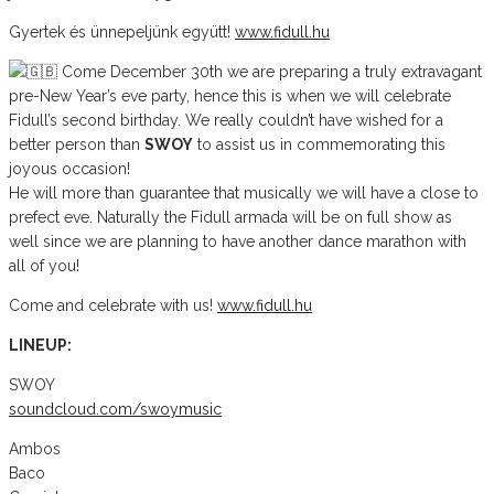
Gyertek és ünnepeljünk együtt!
www.fidull.hu
Come December 30th we are preparing a truly extravagant
pre-New Year’s eve party, hence this is when we will celebrate
Fidull’s second birthday. We really couldn’t have wished for a
better person than
SWOY
to assist us in commemorating this
joyous occasion!
He will more than guarantee that musically we will have a close to
prefect eve. Naturally the Fidull armada will be on full show as
well since we are planning to have another dance marathon with
all of you!
Come and celebrate with us!
www.fidull.hu
LINEUP:
SWOY
soundcloud.com/swoymusic
Ambos
Baco