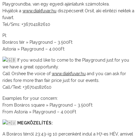
Playgroundba, van egy egyedi ajánlatunk számotokra.
Hívjátok a
www.diakfuvar.hu
diszpécserét Orsit, aki elintézi nektek a
fuvart.
Tel/Sms: +36704182610
Pl:
Boráros tér » Playground – 3.500Ft
Astoria » Playground – 4.000Ft
If you would like to come to the Playground just for you
we have a great opportunity.
Call Orshee the voice of
www.diakfuvar.hu
and you can ask for
rides fore more than fair price just for our events.
Call/Text: +36704182610
Examples for your concern:
From Boráros square » Playground – 3.500Ft
From Astoria » Playground – 4.000Ft
MEGKÖZELÍTÉS:
A Boráros térről 23:43-ig 10 percenként indul a H7-es HÉV, amivel