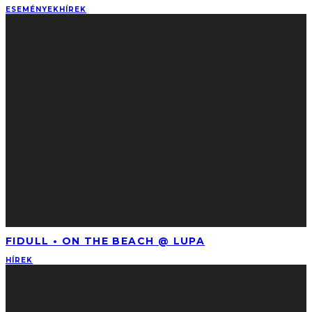
ESEMÉNYEK
HÍREK
FIDULL • ON THE BEACH @ LUPA
HÍREK