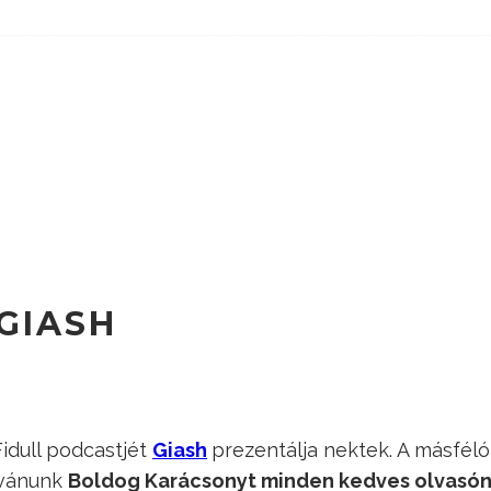
 GIASH
Fidull podcastjét
Giash
prezentálja nektek. A másféló
ívánunk
Boldog Karácsonyt minden kedves olvasónk