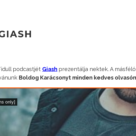
 GIASH
Fidull podcastjét
Giash
prezentálja nektek. A másféló
ívánunk
Boldog Karácsonyt minden kedves olvasónk