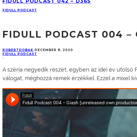
FIDULL PODCAST 042 – D365
FIDULL PODCAST
FIDULL PODCAST 004 –
ROBERTDOBAK
·
DECEMBER 8, 2020
FIDULL PODCAST
·
A széria negyedik részét, egyben az idei év utolsó 
válogat, méghozzá remek érzékkel. Ezzel a mixel k