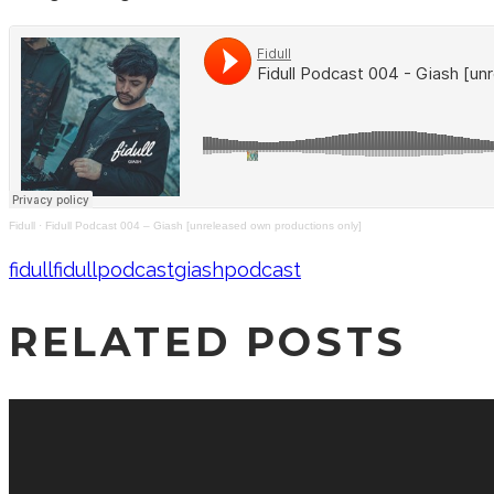
Fidull
·
Fidull Podcast 004 – Giash [unreleased own productions only]
fidull
fidullpodcast
giash
podcast
RELATED POSTS