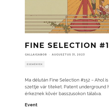
FINE SELECTION #
GALLAIGABOR
·
AUGUSZTUS 31, 2023
ESEMÉNYEK
Ma délután Fine Selection #152 – Ahol i
szettje vár titeket. Patent underground 
érkeznek kövér basszusokon tálalva.
Event