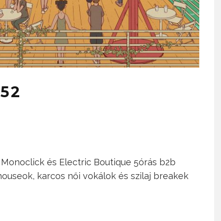
152
s Monoclick és Electric Boutique 5órás b2b
houseok, karcos női vokálok és szilaj breakek