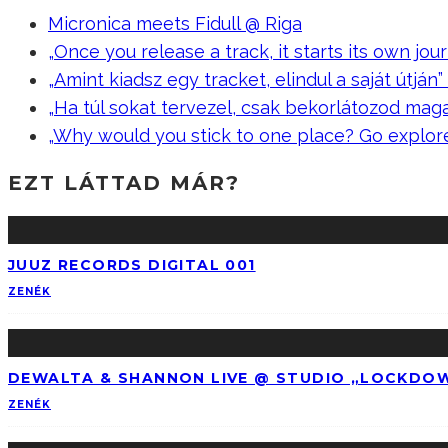
Micronica meets Fidull @ Riga
„Once you release a track, it starts its own jour
„Amint kiadsz egy tracket, elindul a saját útján” –
„Ha túl sokat tervezel, csak bekorlátozod mag
„Why would you stick to one place? Go explor
EZT LÁTTAD MÁR?
JUUZ RECORDS DIGITAL 001
ZENÉK
DEWALTA & SHANNON LIVE @ STUDIO „LOCKDO
ZENÉK