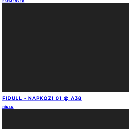
ESEMÉNYEK
FIDULL • NAPKÖZI 01 @ A38
HÍREK