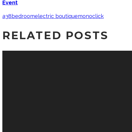
Event
a38
bedroom
electric boutique
monoclick
RELATED POSTS