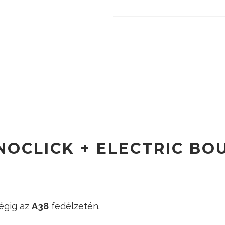
ONOCLICK + ELECTRIC BO
végig az
A38
fedélzetén.