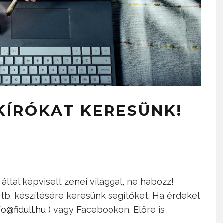
KÍRÓKAT KERESÜNK!
által képviselt zenei világgal, ne habozz!
 stb. készítésére keresünk segítőket. Ha érdekel
fo@fidull.hu
) vagy Facebookon. Előre is