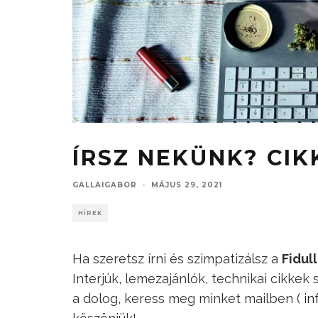
ÍRSZ NEKÜNK? CIK
GALLAIGABOR
·
MÁJUS 29, 2021
HÍREK
Ha szeretsz írni és szimpatizálsz a
Fidull
Interjúk, lemezajánlók, technikai cikkek
a dolog, keress meg minket mailben (
in