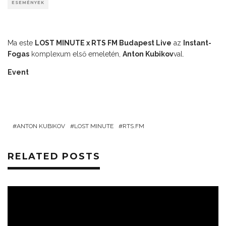
ESEMÉNYEK
Ma este
LOST MINUTE x RTS FM Budapest Live
az
Instant-
Fogas
komplexum első emeletén,
Anton Kubikov
val.
Event
ANTON KUBIKOV
LOST MINUTE
RTS.FM
RELATED POSTS