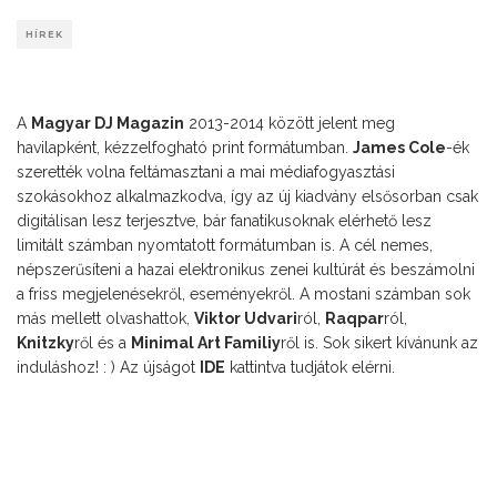
HÍREK
A
Magyar DJ Magazin
2013-2014 között jelent meg
havilapként, kézzelfogható print formátumban.
James Cole
-ék
szerették volna feltámasztani a mai médiafogyasztási
szokásokhoz alkalmazkodva, így az új kiadvány elsősorban csak
digitálisan lesz terjesztve, bár fanatikusoknak elérhető lesz
limitált számban nyomtatott formátumban is. A cél nemes,
népszerűsíteni a hazai elektronikus zenei kultúrát és beszámolni
a friss megjelenésekről, eseményekről. A mostani számban sok
más mellett olvashattok,
Viktor Udvari
ról,
Raqpar
ról,
Knitzky
ről és a
Minimal Art Familiy
ről is. Sok sikert kívánunk az
induláshoz! : ) Az újságot
IDE
kattintva tudjátok elérni.