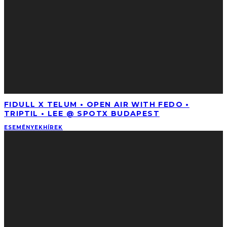
FIDULL X TELUM • OPEN AIR WITH FEDO •
TRIPTIL • LEE @ SPOTX BUDAPEST
ESEMÉNYEK
HÍREK