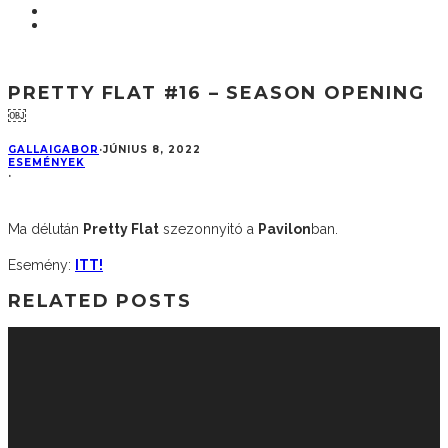
PRETTY FLAT #16 – SEASON OPENING
￼
GALLAIGABOR
·
JÚNIUS 8, 2022
ESEMÉNYEK
·
Ma délután
Pretty Flat
szezonnyitó a
Pavilon
ban.
Esemény:
ITT!
RELATED POSTS