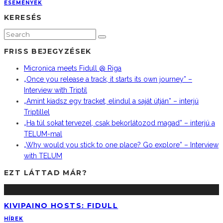
ESEMÉNYEK
KERESÉS
FRISS BEJEGYZÉSEK
Micronica meets Fidull @ Riga
„Once you release a track, it starts its own journey” –
Interview with Triptil
„Amint kiadsz egy tracket, elindul a saját útján” – interjú
Triptillel
„Ha túl sokat tervezel, csak bekorlátozod magad” – interjú a
TELUM-mal
„Why would you stick to one place? Go explore” – Interview
with TELUM
EZT LÁTTAD MÁR?
KIVIPAINO HOSTS: FIDULL
HÍREK