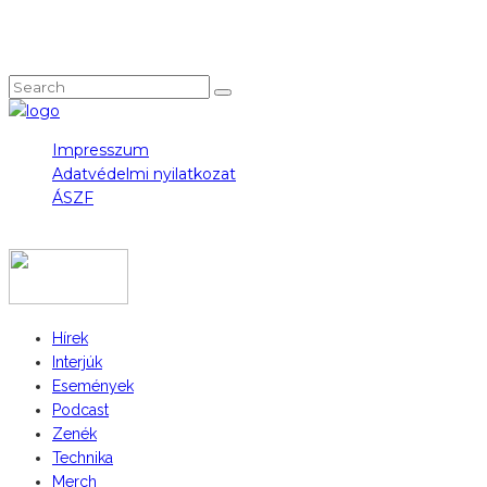
NEM TALÁLOD, AMIT KERESTÉL?
Impresszum
Adatvédelmi nyilatkozat
ÁSZF
COPYRIGHT 2023 © FIDULL
Hírek
Interjúk
Események
Podcast
Zenék
Technika
Merch