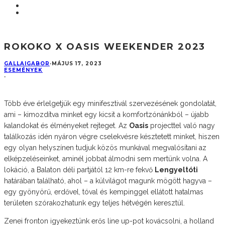
ROKOKO X OASIS WEEKENDER 2023
GALLAIGABOR
·
MÁJUS 17, 2023
ESEMÉNYEK
·
Több éve érlelgetjük egy minifesztivál szervezésének gondolatát,
ami – kimozdítva minket egy kicsit a komfortzónánkból – újabb
kalandokat és élményeket rejteget. Az
Oasis
projecttel való nagy
találkozás idén nyáron végre cselekvésre késztetett minket, hiszen
egy olyan helyszínen tudjuk közös munkával megvalósítani az
elképzeléseinket, aminél jobbat álmodni sem mertünk volna. A
lokáció, a Balaton déli partjától 12 km-re fekvő
Lengyeltóti
határában található, ahol – a külvilágot magunk mögött hagyva –
egy gyönyörű, erdővel, tóval és kempinggel ellátott hatalmas
területen szórakozhatunk egy teljes hétvégén keresztül.
Zenei fronton igyekeztünk erős line up-pot kovácsolni, a holland