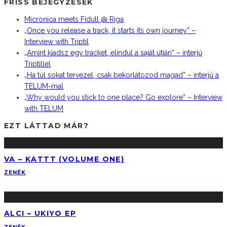
FRISS BEJEGYZÉSEK
Micronica meets Fidull @ Riga
„Once you release a track, it starts its own journey” –
Interview with Triptil
„Amint kiadsz egy tracket, elindul a saját útján” – interjú
Triptillel
„Ha túl sokat tervezel, csak bekorlátozod magad” – interjú a
TELUM-mal
„Why would you stick to one place? Go explore” – Interview
with TELUM
EZT LÁTTAD MÁR?
VA – KATTT (VOLUME ONE)
ZENÉK
ALCI – UKIYO EP