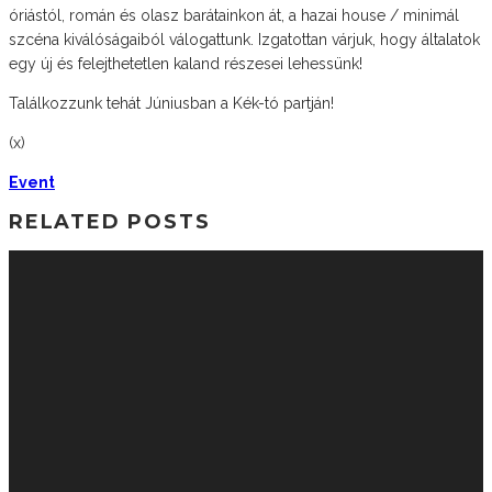
óriástól, román és olasz barátainkon át, a hazai house / minimál
szcéna kiválóságaiból válogattunk. Izgatottan várjuk, hogy általatok
egy új és felejthetetlen kaland részesei lehessünk!
Találkozzunk tehát Júniusban a Kék-tó partján!
(x)
Event
RELATED POSTS