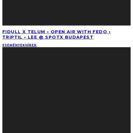
FIDULL X TELUM • OPEN AIR WITH FEDO •
TRIPTIL • LEE @ SPOTX BUDAPEST
ESEMÉNYEK
HÍREK