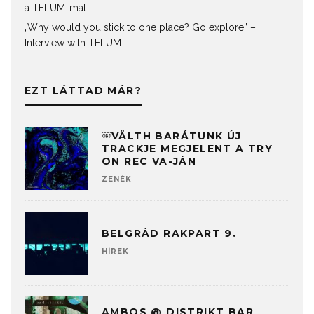
a TELUM-mal
„Why would you stick to one place? Go explore” –
Interview with TELUM
EZT LÁTTAD MÁR?
￼VÄLTH BARÁTUNK ÚJ
TRACKJE MEGJELENT A TRY
ON REC VA-JÁN
ZENÉK
BELGRÁD RAKPART 9.
HÍREK
AMBOS @ DISTRIKT BAR