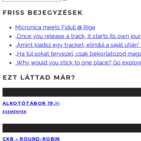
FRISS BEJEGYZÉSEK
Micronica meets Fidull @ Riga
„Once you release a track, it starts its own jour
„Amint kiadsz egy tracket, elindul a saját útján” –
„Ha túl sokat tervezel, csak bekorlátozod mag
„Why would you stick to one place? Go explor
EZT LÁTTAD MÁR?
ALKOTÓTÁBOR 19.￼
ESEMÉNYEK
CKB – ROUND-ROBIN