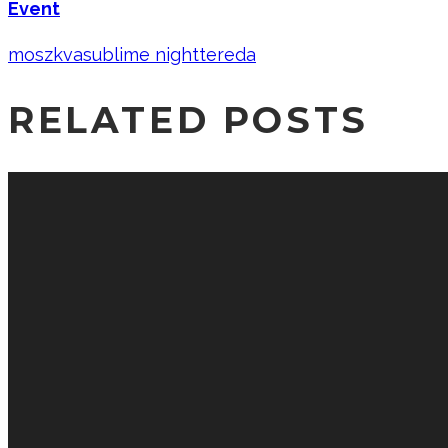
Event
moszkva
sublime night
tereda
RELATED POSTS