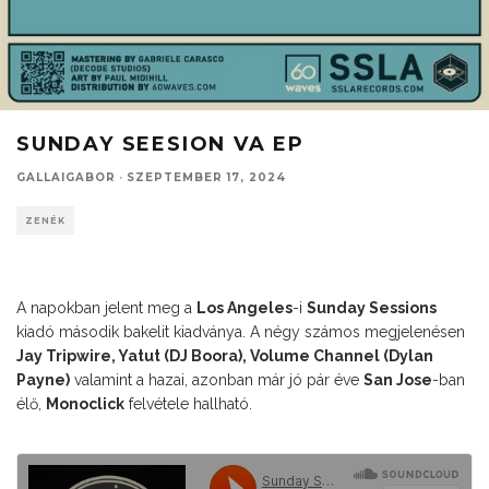
SUNDAY SEESION VA EP
GALLAIGABOR
·
SZEPTEMBER 17, 2024
ZENÉK
A napokban jelent meg a
Los Angeles
-i
Sunday Sessions
kiadó második bakelit kiadványa. A négy számos megjelenésen
Jay Tripwire, Yatut (DJ Boora), Volume Channel (Dylan
Payne)
valamint a hazai, azonban már jó pár éve
San Jose
-ban
élő,
Monoclick
felvétele hallható.