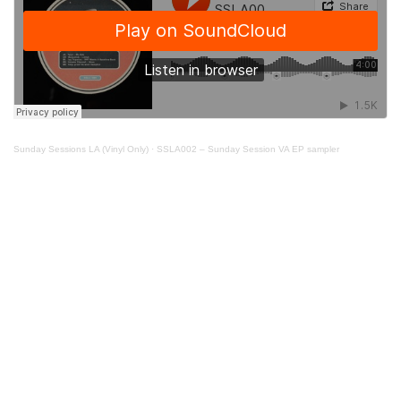
Sunday Sessions LA (Vinyl Only)
·
SSLA002 – Sunday Session VA EP sampler