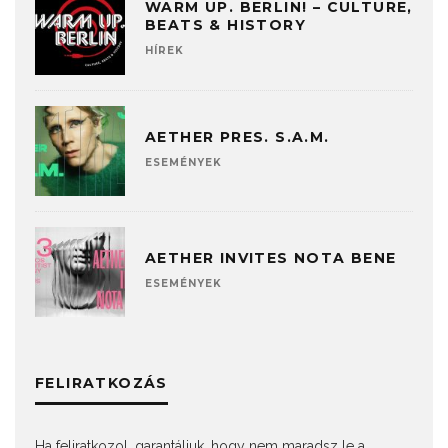
WARM UP. BERLIN! – CULTURE,
BEATS & HISTORY
HÍREK
AETHER PRES. S.A.M.
ESEMÉNYEK
AETHER INVITES NOTA BENE
ESEMÉNYEK
FELIRATKOZÁS
Ha feliratkozol, garantáljuk, hogy nem maradsz le a