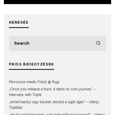
KERESÉS
FRISS BEJEGYZÉSEK
Micronica meets Fidull @ Riga
„Once you release a track, it starts its own journey” –
Interview with Triptil
„Amint kiadsz egy tracket, elindul a saját útján” – interjú
Triptillel
„Ha túl sokat tervezel, csak bekorlátozod magad” – interjú