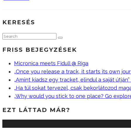
KERESÉS
FRISS BEJEGYZÉSEK
Micronica meets Fidull @ Riga
„Once you release a track, it starts its own jour
„Amint kiadsz egy tracket, elindul a saját útján” –
„Ha túl sokat tervezel, csak bekorlátozod mag
„Why would you stick to one place? Go explor
EZT LÁTTAD MÁR?