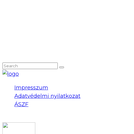
NEM TALÁLOD, AMIT KERESTÉL?
Impresszum
Adatvédelmi nyilatkozat
ÁSZF
COPYRIGHT 2023 © FIDULL