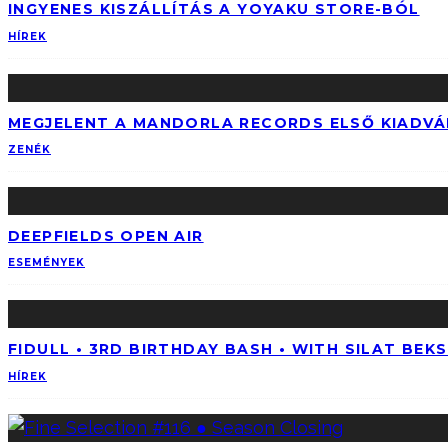
INGYENES KISZÁLLÍTÁS A YOYAKU STORE-BÓL
HÍREK
MEGJELENT A MANDORLA RECORDS ELSŐ KIADV
ZENÉK
DEEPFIELDS OPEN AIR
ESEMÉNYEK
FIDULL • 3RD BIRTHDAY BASH • WITH SILAT BEK
HÍREK