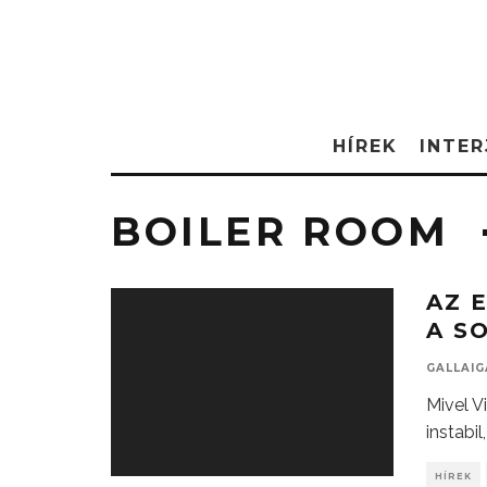
HÍREK
INTER
BOILER ROOM
AZ 
A S
GALLAI
Mivel V
instabil
HÍREK