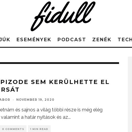
JÚK
ESEMÉNYEK
PODCAST
ZENÉK
TEC
EPIZODE SEM KERÜLHETTE EL
ORSÁT
GABOR
·
NOVEMBER 19, 2020
ietnám és sajnos a világ többi része is még elég
, valamint a határ nyitások és az
...
0 COMMENTS
1 MIN READ