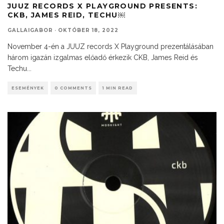
JUUZ RECORDS X PLAYGROUND PRESENTS:
CKB, JAMES REID, TECHU￼
GALLAIGABOR
·
OKTÓBER 18, 2022
November 4-én a JUUZ records X Playground prezentálásában
három igazán izgalmas előadő érkezik CKB, James Reid és
Techu
...
ESEMÉNYEK
0 COMMENTS
1 MIN READ