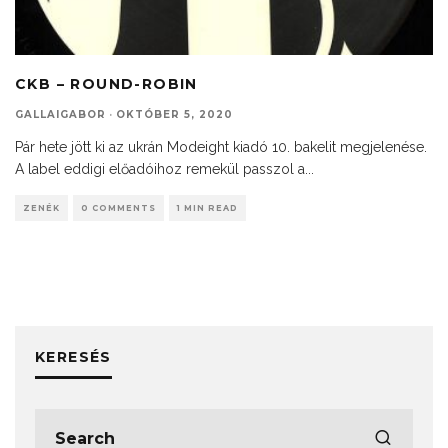
CKB – ROUND-ROBIN
GALLAIGABOR
·
OKTÓBER 5, 2020
Pár hete jött ki az ukrán Modeight kiadó 10. bakelit megjelenése.
A label eddigi előadóihoz remekül passzol a
...
ZENÉK
0 COMMENTS
1 MIN READ
KERESÉS