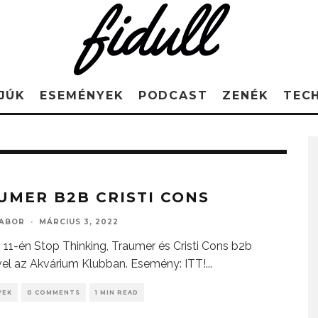
JÚK
ESEMÉNYEK
PODCAST
ZENÉK
TEC
UMER B2B CRISTI CONS
GABOR
·
MÁRCIUS 3, 2022
 11-én Stop Thinking, Traumer és Cristi Cons b2b
vel az Akvárium Klubban. Esemény: ITT!
...
YEK
0 COMMENTS
1 MIN READ