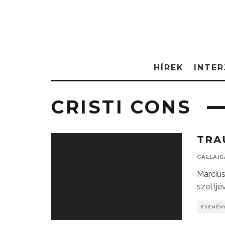
HÍREK
INTER
CRISTI CONS
TRA
GALLAI
Március
szettjé
ESEMÉN