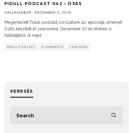
FIDULL PODCAST 042 – D365
GALLAIGABOR
·
DECEMBER 3, 2025
Megérkezett Fidull podcast sorozatunk 42. epizódja, amelyet
D365 készített el számunkra. December 27-én élőben is
hallhatjátok őt majd
...
FIDULL PODCAST
0 COMMENTS
1 MIN READ
KERESÉS