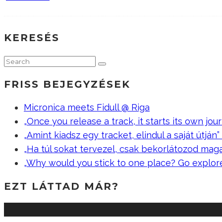
KERESÉS
FRISS BEJEGYZÉSEK
Micronica meets Fidull @ Riga
„Once you release a track, it starts its own jour
„Amint kiadsz egy tracket, elindul a saját útján” –
„Ha túl sokat tervezel, csak bekorlátozod mag
„Why would you stick to one place? Go explor
EZT LÁTTAD MÁR?