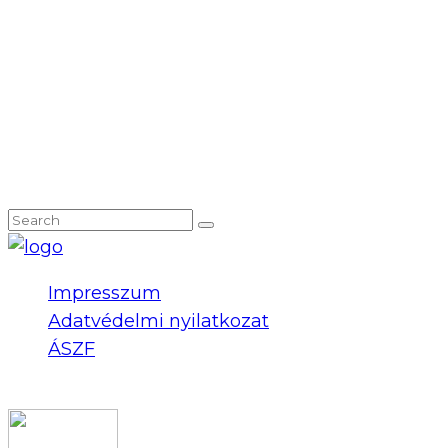
NEM TALÁLOD, AMIT KERESTÉL?
Impresszum
Adatvédelmi nyilatkozat
ÁSZF
COPYRIGHT 2023 © FIDULL