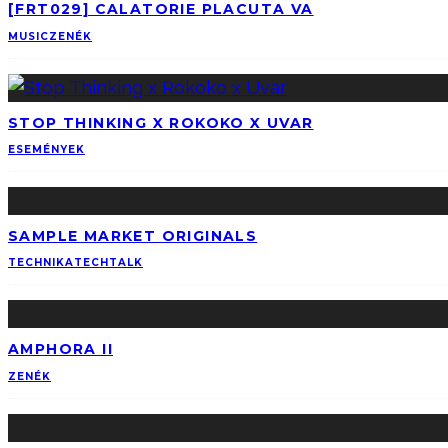
[FRT029] CALATORIE PLACUTA VA
MUSIC
ZENÉK
STOP THINKING X ROKOKO X UVAR
ESEMÉNYEK
SAMPLE MARKET ORIGINALS
TECHNIKA
TECHTALK
AMPHORA II
ZENÉK