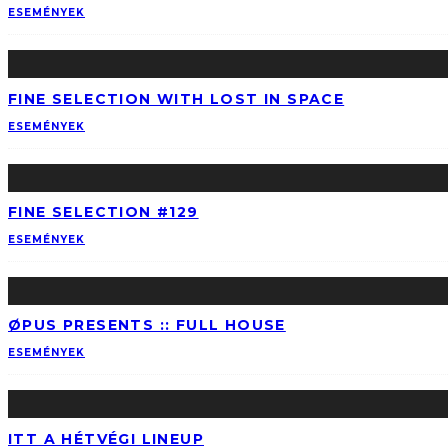
ESEMÉNYEK
FINE SELECTION WITH LOST IN SPACE
ESEMÉNYEK
FINE SELECTION #129
ESEMÉNYEK
ØPUS PRESENTS :: FULL HOUSE
ESEMÉNYEK
ITT A HÉTVÉGI LINEUP