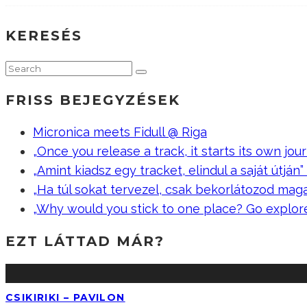
KERESÉS
FRISS BEJEGYZÉSEK
Micronica meets Fidull @ Riga
„Once you release a track, it starts its own jour
„Amint kiadsz egy tracket, elindul a saját útján” –
„Ha túl sokat tervezel, csak bekorlátozod mag
„Why would you stick to one place? Go explor
EZT LÁTTAD MÁR?
CSIKIRIKI – PAVILON