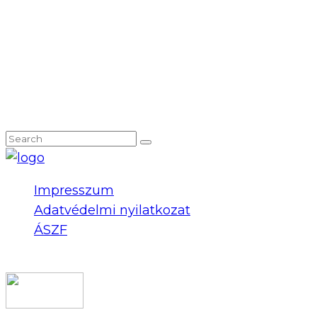
NEM TALÁLOD, AMIT KERESTÉL?
Impresszum
Adatvédelmi nyilatkozat
ÁSZF
COPYRIGHT 2023 © FIDULL