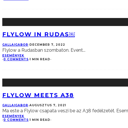
FLYLOW IN RUDAS￼
GALLAIGABOR
·
DECEMBER 7, 2022
Flylow a Rudasban szombaton. Event
...
ESEMÉNYEK
·
0 COMMENTS
·
1 MIN READ
·
FLYLOW MEETS A38
GALLAIGABOR
·
AUGUSZTUS 7, 2021
Ma este a Flylow csapata veszi be az A38 fedélzetét. Ese
ESEMÉNYEK
·
0 COMMENTS
·
1 MIN READ
·