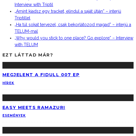
Interview with Triptil
„Amint kiadsz egy tracket, elindul a saját útján” – interjú
Triptillel
„Ha túl sokat tervezel, csak bekorlátozod magad” – interjú a
TELUM-mal
„Why would you stick to one place? Go explore” – Interview
with TELUM
EZT LÁTTAD MÁR?
MEGJELENT A FIDULL 007 EP
HÍREK
EASY MEETS RAMAZURI
ESEMÉNYEK