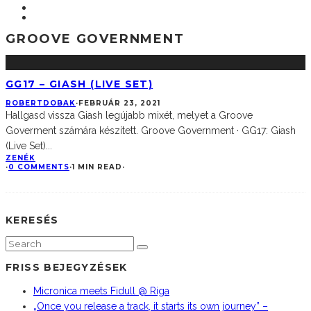
GROOVE GOVERNMENT
GG17 – GIASH (LIVE SET)
ROBERTDOBAK
·
FEBRUÁR 23, 2021
Hallgasd vissza Giash legújabb mixét, melyet a Groove
Goverment számára készített. Groove Government · GG17: Giash
(Live Set)
...
ZENÉK
·
0 COMMENTS
·
1 MIN READ
·
KERESÉS
FRISS BEJEGYZÉSEK
Micronica meets Fidull @ Riga
„Once you release a track, it starts its own journey” –