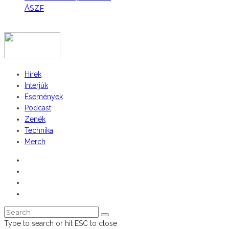
ÁSZF
COPYRIGHT 2023 © FIDULL
Hírek
Interjúk
Események
Podcast
Zenék
Technika
Merch
Type to search or hit ESC to close