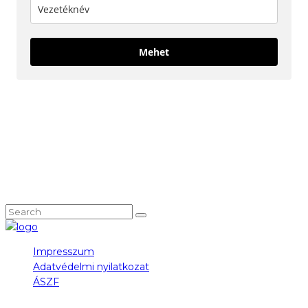
Mehet
KÖVESS MINKET!
NEM TALÁLOD, AMIT KERESTÉL?
Impresszum
Adatvédelmi nyilatkozat
ÁSZF
COPYRIGHT 2023 © FIDULL