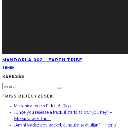
MANDORLA 002 – EARTH TRIBE
ZENÉK
KERESÉS
FRISS BEJEGYZÉSEK
Micronica meets Fidull @ Riga
„Once you release a track, it starts its own journey” –
Interview with Triptil
„Amint kiadsz egy tracket, elindul a saját útján” – interjú