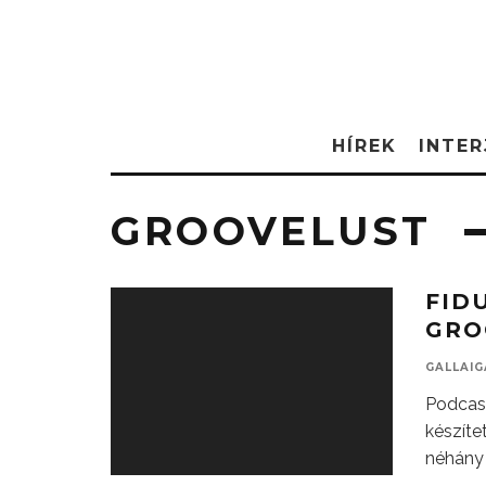
HÍREK
INTER
GROOVELUST
FID
GRO
GALLAI
Podcast
készíte
néhány