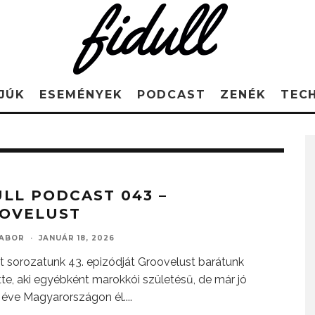
JÚK
ESEMÉNYEK
PODCAST
ZENÉK
TEC
ULL PODCAST 043 –
OVELUST
GABOR
·
JANUÁR 18, 2026
 sorozatunk 43. epizódját Groovelust barátunk
tte, aki egyébként marokkói születésű, de már jó
 éve Magyarországon él.
...