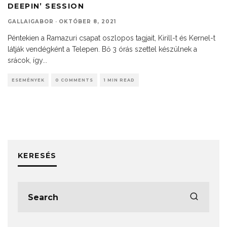
DEEPIN’ SESSION
GALLAIGABOR
·
OKTÓBER 8, 2021
Péntekien a Ramazuri csapat oszlopos tagjait, Kirill-t és Kernel-t
látják vendégként a Telepen. Bő 3 órás szettel készülnek a
srácok, így
...
ESEMÉNYEK
0 COMMENTS
1 MIN READ
KERESÉS