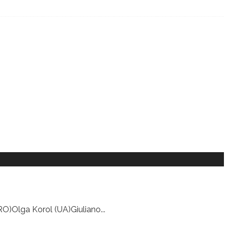
(RO)Olga Korol (UA)Giuliano
...