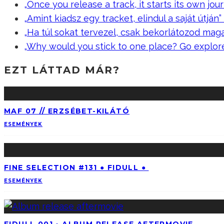
„Once you release a track, it starts its own jour
„Amint kiadsz egy tracket, elindul a saját útján” –
„Ha túl sokat tervezel, csak bekorlátozod mag
„Why would you stick to one place? Go explor
EZT LÁTTAD MÁR?
MAF 07 // ERZSÉBET-KILÁTÓ
ESEMÉNYEK
FINE SELECTION #131 ● FIDULL ●
ESEMÉNYEK
FIDULL 001 • ALBUM RELEASE AFTERMOVIE