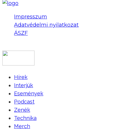
Impresszum
Adatvédelmi nyilatkozat
ÁSZF
COPYRIGHT 2023 © FIDULL
Hírek
Interjúk
Események
Podcast
Zenék
Technika
Merch