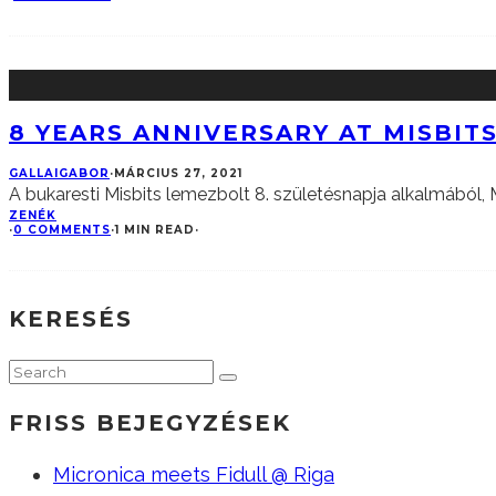
8 YEARS ANNIVERSARY AT MISBITS
GALLAIGABOR
·
MÁRCIUS 27, 2021
A bukaresti Misbits lemezbolt 8. születésnapja alkalmából, M
ZENÉK
·
0 COMMENTS
·
1 MIN READ
·
KERESÉS
FRISS BEJEGYZÉSEK
Micronica meets Fidull @ Riga