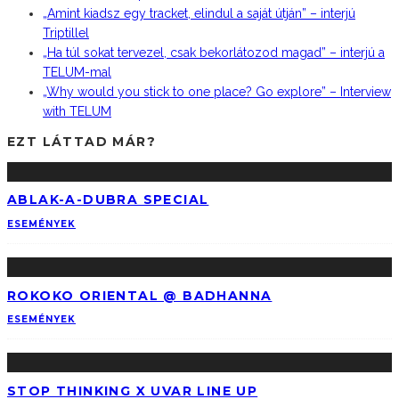
„Amint kiadsz egy tracket, elindul a saját útján” – interjú
Triptillel
„Ha túl sokat tervezel, csak bekorlátozod magad” – interjú a
TELUM-mal
„Why would you stick to one place? Go explore” – Interview
with TELUM
EZT LÁTTAD MÁR?
ABLAK-A-DUBRA SPECIAL
ESEMÉNYEK
ROKOKO ORIENTAL @ BADHANNA
ESEMÉNYEK
STOP THINKING X UVAR LINE UP