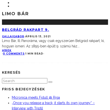
LIMO BÁR
BELGRÁD RAKPART 9.
GALLAIGABOR
·
ÁPRILIS 13, 2021
Limo Bár, Ill Panoráma, vagy csak egyszerűen Belgrád rakpart, ki,
hogyan ismeri. Az 1895-ben épült 9. számú ház
...
HÍREK
·
0 COMMENTS
·
1 MIN READ
·
KERESÉS
FRISS BEJEGYZÉSEK
Micronica meets Fidull @ Riga
„Once you release a track, it starts its own journey” –
Interview with Triptil