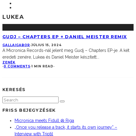
LUKEA
GUDJ – CHAPTERS EP + DANIEL MEISTER REMIX
GALLAIGABOR
·
JÚLIUS 15, 2024
A Micronica Records-nál jelent meg Gudj – Chapters EP-je. A két
eredeti zenére, Lukea és Daniel Meister készített
...
ZENÉK
·
0 COMMENTS
·
1 MIN READ
·
KERESÉS
FRISS BEJEGYZÉSEK
Micronica meets Fidull @ Riga
„Once you release a track, it starts its own journey” –
Interview with Triptil