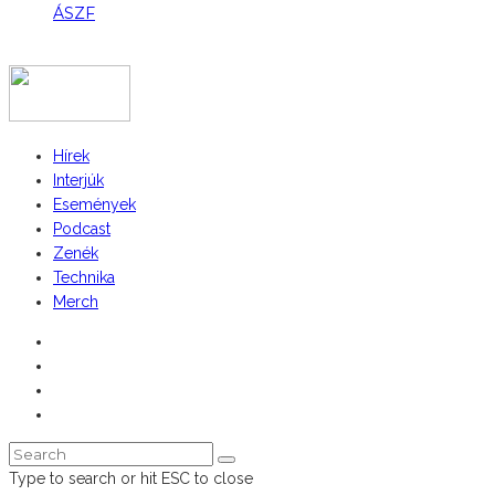
ÁSZF
COPYRIGHT 2023 © FIDULL
Hírek
Interjúk
Események
Podcast
Zenék
Technika
Merch
Type to search or hit ESC to close