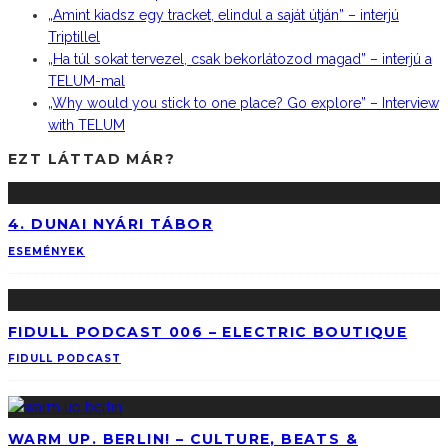
„Amint kiadsz egy tracket, elindul a saját útján” – interjú
Triptillel
„Ha túl sokat tervezel, csak bekorlátozod magad” – interjú a
TELUM-mal
„Why would you stick to one place? Go explore” – Interview
with TELUM
EZT LÁTTAD MÁR?
4. DUNAI NYÁRI TÁBOR
ESEMÉNYEK
FIDULL PODCAST 006 – ELECTRIC BOUTIQUE
FIDULL PODCAST
WARM UP. BERLIN! – CULTURE, BEATS &