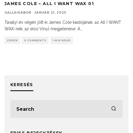
JAMES COLE – ALL I WANT WAX 01
GALLAIGABOR
·
JANUÁR 21, 2025
Tavalyi év végén jött ki James Cole kiadójának, az All I WANT
WAX-nek, az első Vinyl megjelenése. A
...
ZENÉK
0 COMMENTS
1 MIN READ
KERESÉS