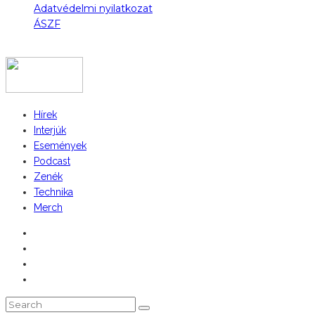
Adatvédelmi nyilatkozat
ÁSZF
COPYRIGHT 2023 © FIDULL
Hírek
Interjúk
Események
Podcast
Zenék
Technika
Merch