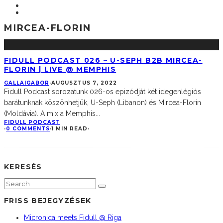
MIRCEA-FLORIN
FIDULL PODCAST 026 – U-SEPH B2B MIRCEA-
FLORIN | LIVE @ MEMPHIS
GALLAIGABOR
·
AUGUSZTUS 7, 2022
Fidull Podcast sorozatunk 026-os epizódját két idegenlégiós
barátunknak köszönhetjük, U-Seph (Libanon) és Mircea-Florin
(Moldávia). A mix a Memphis
...
FIDULL PODCAST
·
0 COMMENTS
·
1 MIN READ
·
KERESÉS
FRISS BEJEGYZÉSEK
Micronica meets Fidull @ Riga