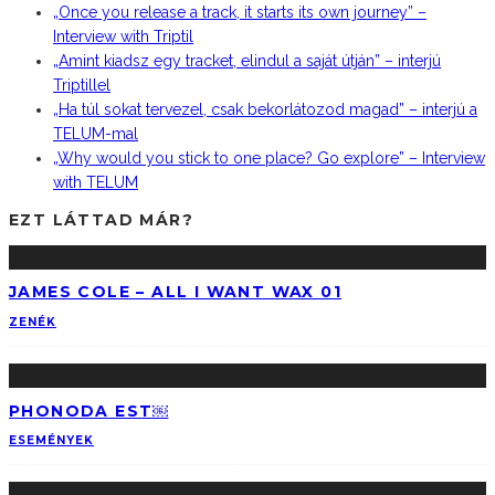
„Once you release a track, it starts its own journey” –
Interview with Triptil
„Amint kiadsz egy tracket, elindul a saját útján” – interjú
Triptillel
„Ha túl sokat tervezel, csak bekorlátozod magad” – interjú a
TELUM-mal
„Why would you stick to one place? Go explore” – Interview
with TELUM
EZT LÁTTAD MÁR?
JAMES COLE – ALL I WANT WAX 01
ZENÉK
PHONODA EST￼
ESEMÉNYEK