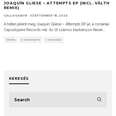
JOAQUÍN GLIESE – ATTEMPTS EP (INCL. VÄLTH
REMIX)
GALLAIGABOR
·
SZEPTEMBER 18, 2024
A héten jelent meg Joaquín Gliese – Attempts EP-je, a romániai
Capodopere Records-nál. Az öt számos kiadványon Never
...
ZENÉK
0 COMMENTS
1 MIN READ
KERESÉS