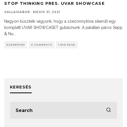
STOP THINKING PRES. UVAR SHOWCASE
GALLAIGABOR
·
MÁJUS 31, 2021
Nagyon büszkék vagyunk, hogy a szezonnyitóra sikerült egy
komplett UVAR SHOWCASET gubáznunk. A páratlan páros Sepp
& Nu
...
ESEMÉNYEK
0 COMMENTS
1 MIN READ
KERESÉS