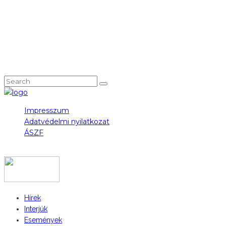
NEM TALÁLOD, AMIT KERESTÉL?
Impresszum
Adatvédelmi nyilatkozat
ÁSZF
COPYRIGHT 2023 © FIDULL
Hírek
Interjúk
Események