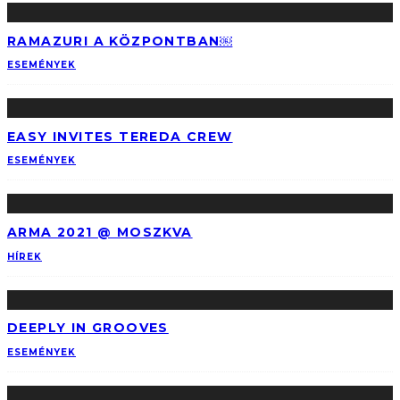
RAMAZURI A KÖZPONTBAN￼
ESEMÉNYEK
EASY INVITES TEREDA CREW
ESEMÉNYEK
ARMA 2021 @ MOSZKVA
HÍREK
DEEPLY IN GROOVES
ESEMÉNYEK