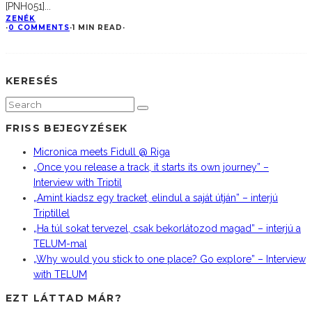
[PNH051]
...
ZENÉK
·
0 COMMENTS
·
1 MIN READ
·
KERESÉS
FRISS BEJEGYZÉSEK
Micronica meets Fidull @ Riga
„Once you release a track, it starts its own journey” –
Interview with Triptil
„Amint kiadsz egy tracket, elindul a saját útján” – interjú
Triptillel
„Ha túl sokat tervezel, csak bekorlátozod magad” – interjú a
TELUM-mal
„Why would you stick to one place? Go explore” – Interview
with TELUM
EZT LÁTTAD MÁR?