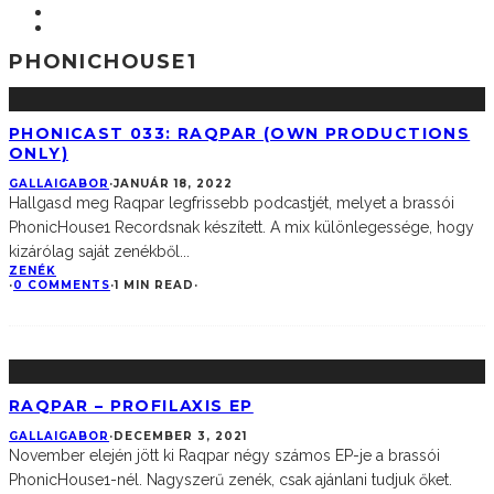
PHONICHOUSE1
PHONICAST 033: RAQPAR (OWN PRODUCTIONS
ONLY)
GALLAIGABOR
·
JANUÁR 18, 2022
Hallgasd meg Raqpar legfrissebb podcastjét, melyet a brassói
PhonicHouse1 Recordsnak készített. A mix különlegessége, hogy
kizárólag saját zenékből
...
ZENÉK
·
0 COMMENTS
·
1 MIN READ
·
RAQPAR – PROFILAXIS EP
GALLAIGABOR
·
DECEMBER 3, 2021
November elején jött ki Raqpar négy számos EP-je a brassói
PhonicHouse1-nél. Nagyszerű zenék, csak ajánlani tudjuk őket.