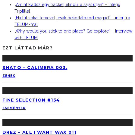
„Amint kiadsz egy tracket, elindul a saját útján” – interjú
Triptillel
„Ha túl sokat tervezel, csak bekorlátozod magad” – interjú a
TELUM-mal
„Why would you stick to one place? Go explore” – Interview
with TELUM
EZT LÁTTAD MÁR?
SHATO – CALIMERA 003.
ZENÉK
FINE SELECTION #134
ESEMÉNYEK
DREZ – ALL I WANT WAX 011