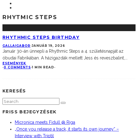
RHYTMIC STEPS
RHYTHMIC STEPS BIRTHDAY
GALLAIGABOR
·
JANUÁR 19, 2026
Január 30-án ünnepli a Rhythmic Steps a 4. születésnapját az
óbudai Fabrikában. A házigazdák mellett Jess és reveszbalint,
...
ESEMÉNYEK
·
0 COMMENTS
·
1 MIN READ
·
KERESÉS
FRISS BEJEGYZÉSEK
Micronica meets Fidull @ Riga
„Once you release a track, it starts its own journey” –
Interview with Triptil