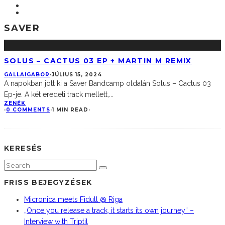
SAVER
SOLUS – CACTUS 03 EP + MARTIN M REMIX
GALLAIGABOR
·
JÚLIUS 15, 2024
A napokban jött ki a Saver Bandcamp oldalán Solus – Cactus 03
Ep-je. A két eredeti track mellett,
...
ZENÉK
·
0 COMMENTS
·
1 MIN READ
·
KERESÉS
FRISS BEJEGYZÉSEK
Micronica meets Fidull @ Riga
„Once you release a track, it starts its own journey” –
Interview with Triptil