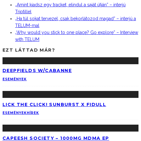
„Amint kiadsz egy tracket, elindul a saját útján” – interjú
Triptillel
„Ha túl sokat tervezel, csak bekorlátozod magad” – interjú a
TELUM-mal
„Why would you stick to one place? Go explore” – Interview
with TELUM
EZT LÁTTAD MÁR?
DEEPFIELDS W/CABANNE
ESEMÉNYEK
LICK THE CLICK! SUNBURST X FIDULL
ESEMÉNYEK
HÍREK
CAPEESH SOCIETY – 1000MG MDMA EP